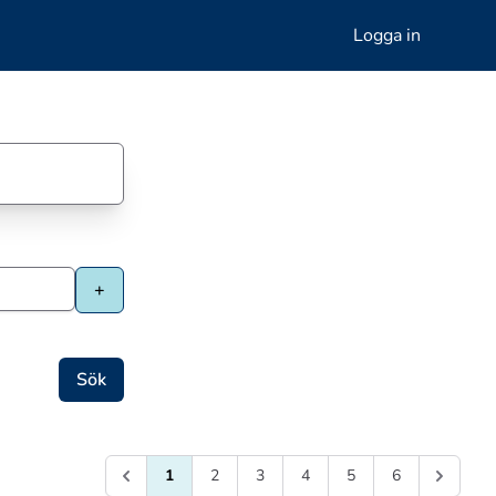
Logga in
1
2
3
4
5
6