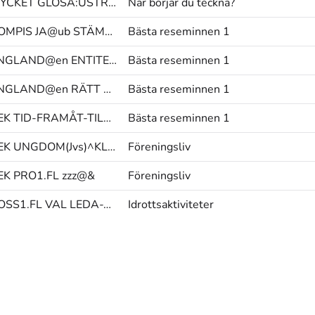
MYCKET GLOSA:USTRÄCKT-HANDFORM TECKNA-MED-UTSTRÄCKT-HANDFORM.KONT
När börjar du teckna?
KOMPIS JA@ub STÄMMA(J)
Bästa reseminnen 1
ENGLAND@en ENTITET(SS)+BEFINNA@p entitet(ss)@hd
Bästa reseminnen 1
ENGLAND@en RÄTT PEK>person
Bästa reseminnen 1
PEK TID-FRAMÅT-TILL PERF-NEG
Bästa reseminnen 1
PEK UNGDOM(Jvs)^KLUBB TIDEN-GÅR(J)
Föreningsliv
EK PRO1.FL zzz@&
Föreningsliv
POSS1.FL VAL LEDA-TILL
Idrottsaktiviteter