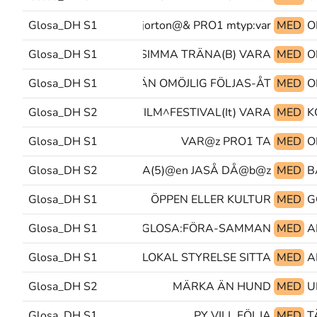
Glosa_DH S1
tretton_fjorton@& PRO1 mtyp:var
MED
Glosa_DH S1
SIMMA TRÄNA(B) VARA
MED
Glosa_DH S1
VÄN OMÖJLIG FÖLJAS-ÅT
MED
)^FILM^FESTIVAL@z@en FILM^FESTIVAL(It) VARA
Glosa_DH S2
MED
Glosa_DH S1
VAR@z PRO1 TA
MED
Glosa_DH S2
AFRIKA(5)@en JASÅ DÅ@b@z
MED
Glosa_DH S1
ÖPPEN ELLER KULTUR
MED
G
Glosa_DH S1
KANSKE FLYTTA-UT GLOSA:FÖRA-SAMMAN
MED
Glosa_DH S1
LOKAL STYRELSE SITTA
MED
Glosa_DH S2
MÄRKA ÄN HUND
MED
Glosa_DH S1
PY VILL FÖLJA
MED