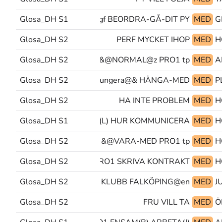
Glosa_DH S1
PEK>långf BEORDRA-GÅ-DIT PY
MED
Glosa_DH S2
PERF MYCKET IHOP
MED
Glosa_DH S2
NORMAL@z PRO1 tp@&
MED
Glosa_DH S2
glosa@& fungera@& HÄNGA-MED
MED
Glosa_DH S2
HA INTE PROBLEM
MED
H
Glosa_DH S1
DÖV(L) HUR KOMMUNICERA
MED
H
Glosa_DH S2
VARA-MED PRO1 tp@&
MED
Glosa_DH S2
OBJPRO1 SKRIVA KONTRAKT
MED
Glosa_DH S2
HÖRANDE KLUBB FALKÖPING@en
MED
Glosa_DH S2
FRU VILL TA
MED