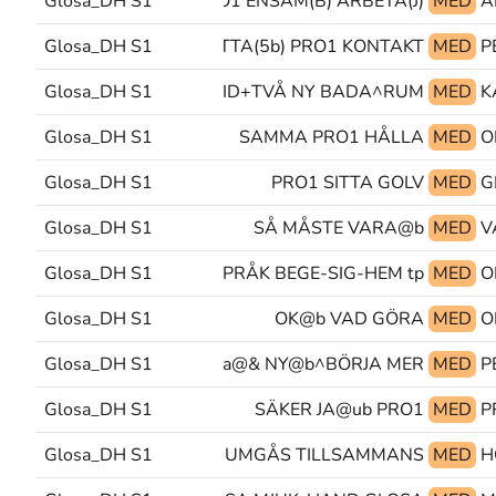
Glosa_DH S1
PRO1 ENSAM(B) ARBETA(J)
MED
Glosa_DH S1
HITTA(5b) PRO1 KONTAKT
MED
Glosa_DH S1
ÅR-DÅTID+TVÅ NY BADA^RUM
MED
Glosa_DH S1
SAMMA PRO1 HÅLLA
MED
Glosa_DH S1
PRO1 SITTA GOLV
MED
G
Glosa_DH S1
SÅ MÅSTE VARA@b
MED
Glosa_DH S1
TECKENSPRÅK BEGE-SIG-HEM tp@&
MED
Glosa_DH S1
OK@b VAD GÖRA
MED
O
Glosa_DH S1
börja@& NY@b^BÖRJA MER
MED
P
Glosa_DH S1
SÄKER JA@ub PRO1
MED
P
Glosa_DH S1
NÅGON UMGÅS TILLSAMMANS
MED