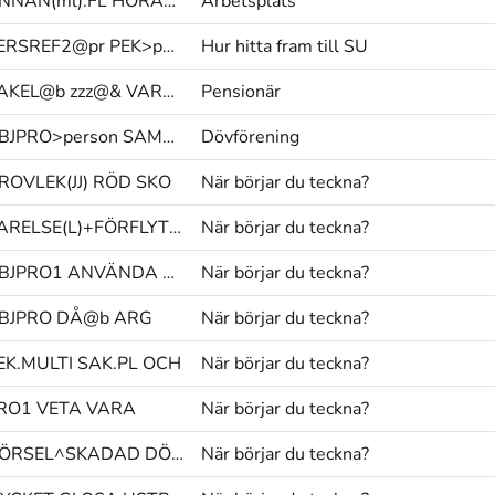
ANNAN(ml).FL HÖRANDE OMGIVNING
Arbetsplats
PERSREF2@pr PEK>person/PEK OM@b
Hur hitta fram till SU
KAKEL@b zzz@& VARM^SLINGA
Pensionär
OBJPRO>person SAMMA PU@g
Dövförening
ROVLEK(JJ) RÖD SKO
När börjar du teckna?
VARELSE(L)+FÖRFLYTTA+VARELSE(L)@p FÖR ATT@b
När börjar du teckna?
OBJPRO1 ANVÄNDA SEDAN(L)
När börjar du teckna?
BJPRO DÅ@b ARG
När börjar du teckna?
EK.MULTI SAK.PL OCH
När börjar du teckna?
RO1 VETA VARA
När börjar du teckna?
HÖRSEL^SKADAD DÖV(L) FINNAS|INTE
När börjar du teckna?