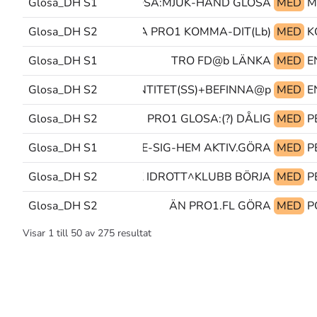
Glosa_DH S1
tp@& GLOSA:MJUK-HAND GLOSA:(?)
MED
Glosa_DH S2
VARA PRO1 KOMMA-DIT(Lb)
MED
Glosa_DH S1
TRO FD@b LÄNKA
MED
Glosa_DH S2
EGEN Ö ENTITET(SS)+BEFINNA@p
MED
Glosa_DH S2
PRO1 GLOSA:(?) DÅLIG
MED
GLOSA:DRA-SIG-UR BEGE-SIG-HEM AKTIV.GÖRA
Glosa_DH S1
MED
Glosa_DH S2
PEK IDROTT^KLUBB BÖRJA
MED
P
Glosa_DH S2
ÄN PRO1.FL GÖRA
MED
Visar
1
till
50
av
275
resultat