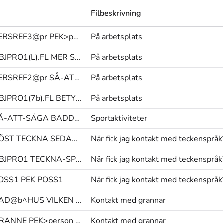
Filbeskrivning
PERSREF3@pr PEK>person HUR
På arbetsplats
OBJPRO1(L).FL MER SÅ-ATT-SÄGA
På arbetsplats
PERSREF2@pr SÅ-ATT-SÄGA PEK>långf
På arbetsplats
OBJPRO1(7b).FL BETYDA PEK(B)
På arbetsplats
SÅ-ATT-SÄGA BADDARE PERSON.FL@kl
Sportaktiviteter
RÖST TECKNA SEDAN(L)
När fick jag kontakt med teckenspråk
OBJPRO1 TECKNA-SPRÅKA POSS1
När fick jag kontakt med teckenspråk
OSS1 PEK POSS1
När fick jag kontakt med teckenspråk
RAD@b^HUS VILKEN LÄTT
Kontakt med grannar
GRANNE PEK>person HA
Kontakt med grannar