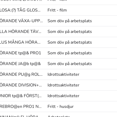
GLOSA:(?) TÅG GLOSA:(BUSS(SS)-ÅKA)
Fritt - film
HÖRANDE VÄXA-UPP VÄXA-UPP
Som döv på arbetsplats
ALLA HÖRANDE TÄVLA
Som döv på arbetsplats
PLUS MÅNGA HÖRANDE
Som döv på arbetsplats
ÖRANDE tp@& PRO1
Som döv på arbetsplats
ÖRANDE JA@b tp@&
Som döv på arbetsplats
HÖRANDE PU@g ROLIG
Idrottsaktiviteter
HÖRANDE DIVISION+FYRA DIVISION+FYRA
Idrottsaktiviteter
JUNIOR tp@& FÖRST(LL)
Idrottsaktiviteter
ÖREBRO@en PRO1 NEJ(N)
Fritt - husdjur