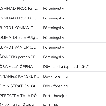
OLYMPIAD PRO1 femton@&
Föreningsliv
OLYMPIAD PRO1 DUKTIG
Föreningsliv
OBJPRO1 KOMMA-DIT(Lb) SINGEL
Föreningsliv
KOMMA-DIT(Lb) PU@g KOMMA-DIT(Lb)
Föreningsliv
OBJPRO1 VÄN OMÖJLIG
Föreningsliv
BÅDA PEK>person PRECIS
Föreningsliv
ÖRA ALLA ÖPPNA
Döv - ändra tsp med släkt?
ANNAN(ea) KANSKE KAN|VARA@b
Döv - förening
ADMINISTRATION KANSKE FLYTTA-UT
Döv - förening
UPPFOSTRA TALA RÖST-ANVÄNDA
Fritt - husdjur
TÄNKA-INTE LÄMNA BETYDA
Fritt - film