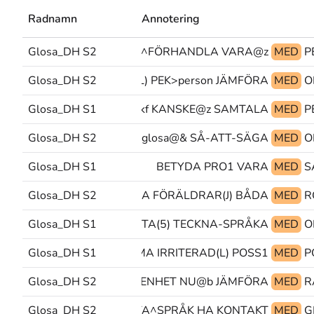
Radnamn
Annotering
Glosa_DH S2
BETYDA LÖN^FÖRHANDLA VARA@z
MED
Glosa_DH S2
TID(L) PEK>person JÄMFÖRA
MED
Glosa_DH S1
PEK>pekf KANSKE@z SAMTALA
MED
Glosa_DH S2
SÅ-ATT-SÄGA glosa@& SÅ-ATT-SÄGA
MED
Glosa_DH S1
BETYDA PRO1 VARA
MED
Glosa_DH S2
BÅDA FÖRÄLDRAR(J) BÅDA
MED
Glosa_DH S1
GÄRNA PRATA(5) TECKNA-SPRÅKA
MED
Glosa_DH S1
MAMMA IRRITERAD(L) POSS1
MED
P
Glosa_DH S2
LÄGENHET NU@b JÄMFÖRA
MED
Glosa_DH S2
KONTAKTA^SPRÅK HA KONTAKT
MED