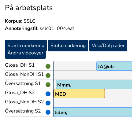
På arbetsplats
Korpus:
SSLC
Annoteringsfil:
sslc01_004.eaf
Starta markering
Sluta markering
Visa/Dölj rader
Ändra videovyer
Glosa_DH S1
JA@ub
Glosa_NonDH S1
Översättning S1
Mmm.
Glosa_DH S2
ÄMFÖRA
MED
Glosa_NonDH S2
Översättning S2
 i princip fullt upp hela tiden,