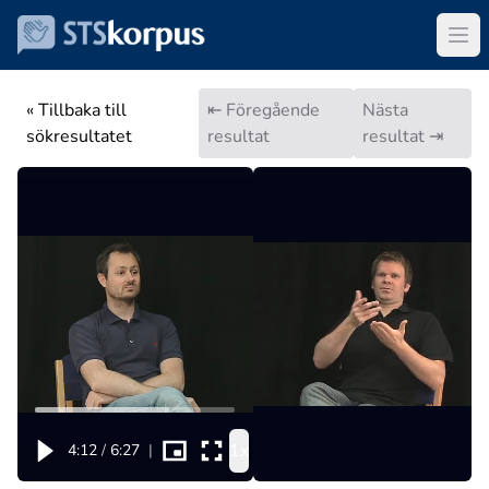
« Tillbaka till
⇤ Föregående
Nästa
sökresultatet
resultat
resultat ⇥
1x
4:12
/
6:27
|