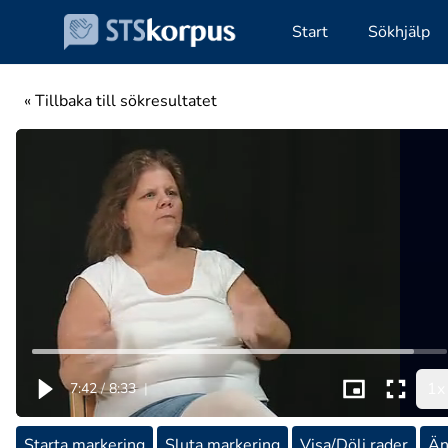
Start
Sökhjälp
« Tillbaka till sökresultatet
1x
7:42
/
8:33
|
Starta markering
Sluta markering
Visa/Dölj rader
Än