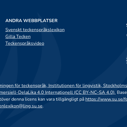
ANDRA WEBBPLATSER
Svenskt teckenspråkslexikon
Gilla Tecken
Teckenspråksvideo
ingen för teckenspråk, Institutionen för lingvistik, Stockholms
rsiell-DelaLika 4.0 Internationell (CC BY-NC-SA 4.0).
Base
utöver denna licens kan vara tillgängligt på
https://www.su.se/f
enlexikon@ling.su.se
.