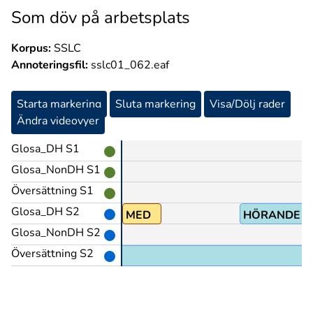
Som döv på arbetsplats
Korpus:
SSLC
Annoteringsfil:
sslc01_062.eaf
Starta markering
Sluta markering
Visa/Dölj rader
Ändra videovyer
Glosa_DH S1
Glosa_NonDH S1
Översättning S1
Glosa_DH S2
IHOP
MED
HÖRANDE
Glosa_NonDH S2
Översättning S2