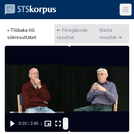
« Tillbaka till
⇤ Föregående
Nästa
sökresultatet
resultat
resultat ⇥
1x
0:10
/
2:45
|