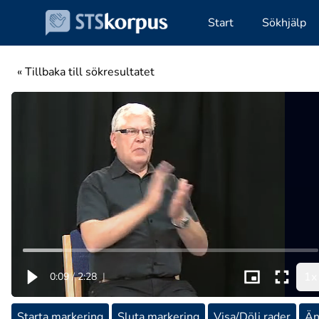
Start
Sökhjälp
« Tillbaka till sökresultatet
1x
0:09
/
2:28
|
Starta markering
Sluta markering
Visa/Dölj rader
Än