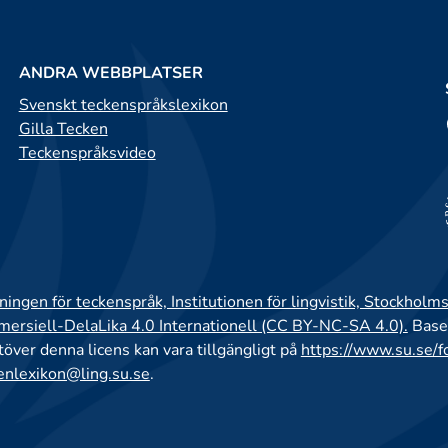
ANDRA WEBBPLATSER
Svenskt teckenspråkslexikon
Gilla Tecken
Teckenspråksvideo
ingen för teckenspråk, Institutionen för lingvistik, Stockholms
rsiell-DelaLika 4.0 Internationell (CC BY-NC-SA 4.0).
Base
utöver denna licens kan vara tillgängligt på
https://www.su.se/f
enlexikon@ling.su.se
.