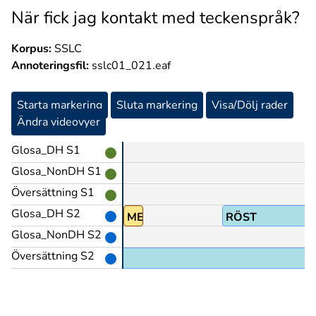
När fick jag kontakt med teckenspråk?
Korpus:
SSLC
Annoteringsfil:
sslc01_021.eaf
Starta markering
Sluta markering
Visa/Dölj rader
Ändra videovyer
Glosa_DH S1
Glosa_NonDH S1
Översättning S1
Glosa_DH S2
BÅDA
MED
RÖST
Glosa_NonDH S2
Översättning S2