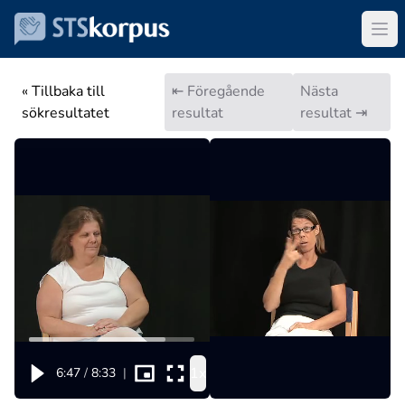
« Tillbaka till
⇤ Föregående
Nästa
sökresultatet
resultat
resultat ⇥
1x
6:47
/
8:33
|