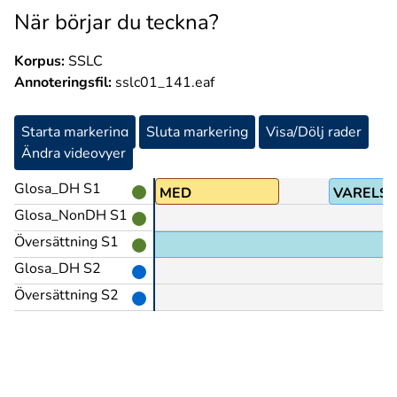
När börjar du teckna?
Korpus:
SSLC
Annoteringsfil:
sslc01_141.eaf
Starta markering
Sluta markering
Visa/Dölj rader
Ändra videovyer
Glosa_DH S1
VARA@b
MED
VARELSE
Glosa_NonDH S1
Översättning S1
tå hennes teckenspråk.
Glosa_DH S2
Översättning S2