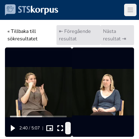
« Tillbaka till
⇤ Föregående
Nästa
sökresultatet
resultat
resultat ⇥
1x
2:40
/
5:07
|