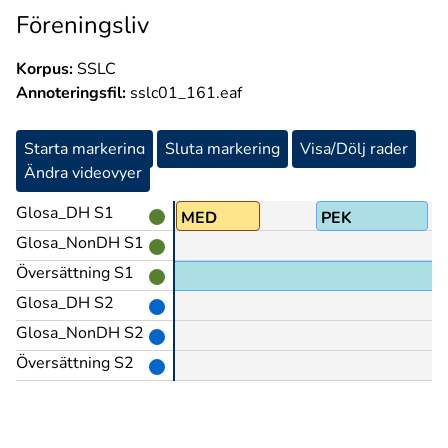
Föreningsliv
Korpus:
SSLC
Annoteringsfil:
sslc01_161.eaf
Starta markering
Sluta markering
Visa/Dölj rader
Ändra videovyer
Glosa_DH S1
MED
PEK
Glosa_NonDH S1
Översättning S1
t i ungdomsklubben
Glosa_DH S2
Glosa_NonDH S2
Översättning S2