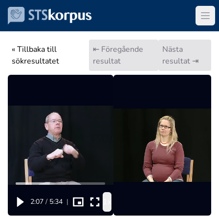
« Tillbaka till
⇤ Föregående
Nästa
sökresultatet
resultat
resultat ⇥
1x
2:07
/
5:34
|