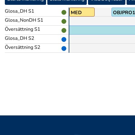
Glosa_DH S1
-SIG-HEM
tp@&
MED
OBJPRO
Glosa_NonDH S1
Översättning S1
 förstå vad jag sa
Glosa_DH S2
Översättning S2