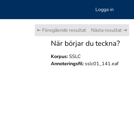
Logga in
⇤ Föregående resultat
Nästa resultat ⇥
När börjar du teckna?
Korpus:
SSLC
Annoteringsfil:
sslc01_141.eaf