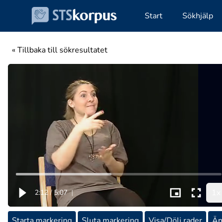
Start
Sökhjälp
« Tillbaka till sökresultatet
1x
2:12
/
5:07
|
Starta markering
Sluta markering
Visa/Dölj rader
Än