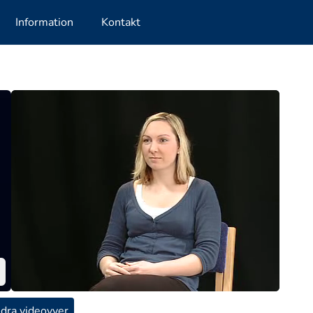
Information
Kontakt
dra videovyer