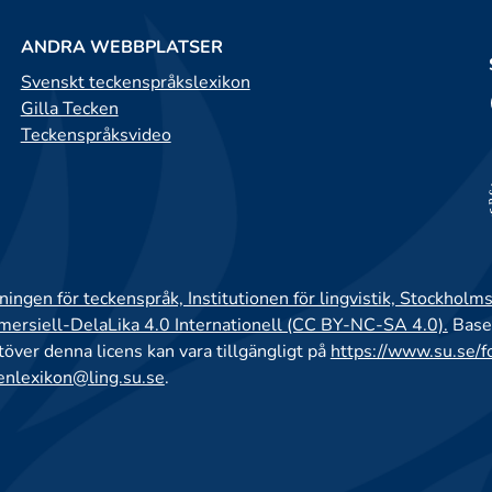
ANDRA WEBBPLATSER
Svenskt teckenspråkslexikon
Gilla Tecken
Teckenspråksvideo
ingen för teckenspråk, Institutionen för lingvistik, Stockholms
rsiell-DelaLika 4.0 Internationell (CC BY-NC-SA 4.0).
Base
utöver denna licens kan vara tillgängligt på
https://www.su.se/f
enlexikon@ling.su.se
.