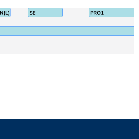
N(L)
SE
PRO1