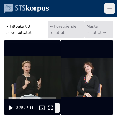
« Tillbaka till
⇤ Föregående
Nästa
sökresultatet
resultat
resultat ⇥
1x
3:25
/
5:11
|