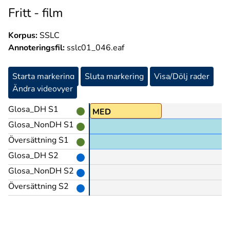
Fritt - film
Korpus:
SSLC
Annoteringsfil:
sslc01_046.eaf
Starta markering
Sluta markering
Visa/Dölj rader
Ändra videovyer
Glosa_DH S1
ÖLJA
MED
Glosa_NonDH S1
Översättning S1
Glosa_DH S2
Glosa_NonDH S2
Översättning S2