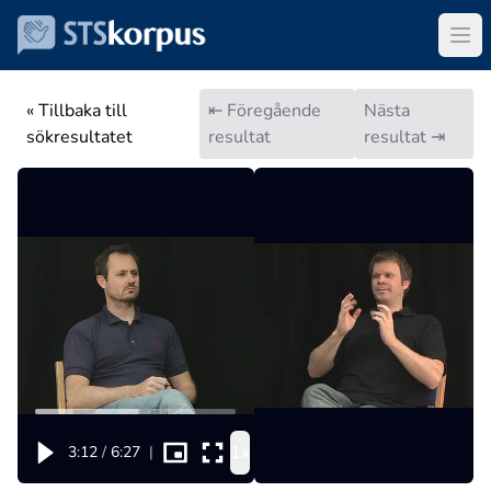
« Tillbaka till
⇤ Föregående
Nästa
sökresultatet
resultat
resultat ⇥
1x
3:12
/
6:27
|