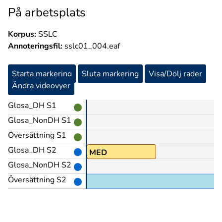
På arbetsplats
Korpus:
SSLC
Annoteringsfil:
sslc01_004.eaf
Starta markering
Sluta markering
Visa/Dölj rader
Ändra videovyer
Glosa_DH S1
Glosa_NonDH S1
Översättning S1
Glosa_DH S2
TT-SÄGA
MED
Glosa_NonDH S2
Översättning S2