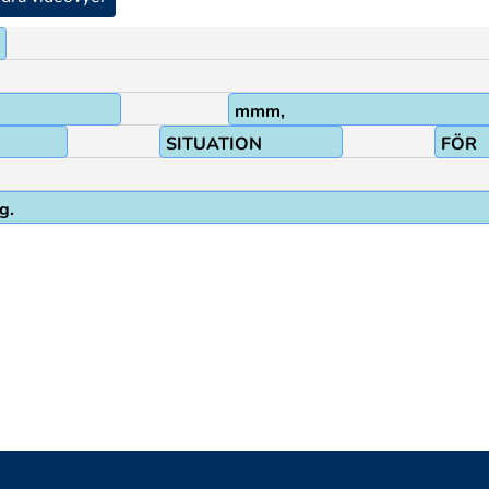
mmm,
SITUATION
FÖR
g.