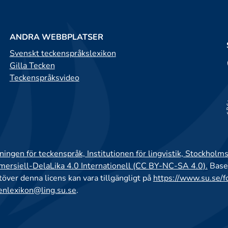
ANDRA WEBBPLATSER
Svenskt teckenspråkslexikon
Gilla Tecken
Teckenspråksvideo
ingen för teckenspråk, Institutionen för lingvistik, Stockholms
rsiell-DelaLika 4.0 Internationell (CC BY-NC-SA 4.0).
Base
utöver denna licens kan vara tillgängligt på
https://www.su.se/f
enlexikon@ling.su.se
.