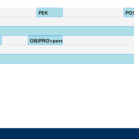
PEK
POSS
OBJPRO>person