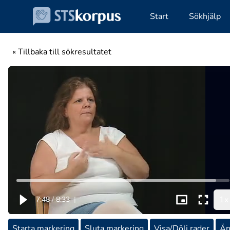
Start
Sökhjälp
« Tillbaka till sökresultatet
1x
7:48
/
8:33
|
Starta markering
Sluta markering
Visa/Dölj rader
Än