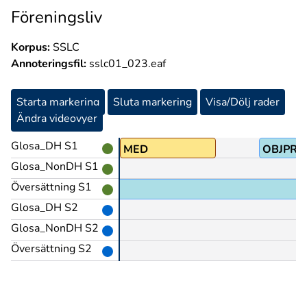
Föreningsliv
Korpus:
SSLC
Annoteringsfil:
sslc01_023.eaf
Starta markering
Sluta markering
Visa/Dölj rader
Ändra videovyer
Glosa_DH S1
MED
OBJPRO
Glosa_NonDH S1
Översättning S1
Glosa_DH S2
Glosa_NonDH S2
Översättning S2