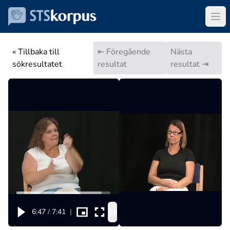
« Tillbaka till
⇤ Föregående
Nästa
sökresultatet
resultat
resultat ⇥
1x
6:47
/
7:41
|