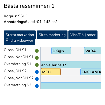
Bästa reseminnen 1
Korpus:
SSLC
Annoteringsfil:
sslc01_143.eaf
Starta markering
Sluta markering
Visa/Dölj rader
Ändra videovyer
Glosa_DH S1
OK@b
VARA
Glosa_NonDH S1
Översättning S1
om inte ihop alls, lite grann eller helt?
Glosa_DH S2
EFINNA@p
MED
ENGLAND@
Glosa_NonDH S2
Översättning S2