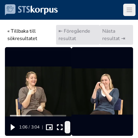
« Tillbaka till
⇤ Föregående
Nästa
sökresultatet
resultat
resultat ⇥
1x
1:06
/
3:04
|