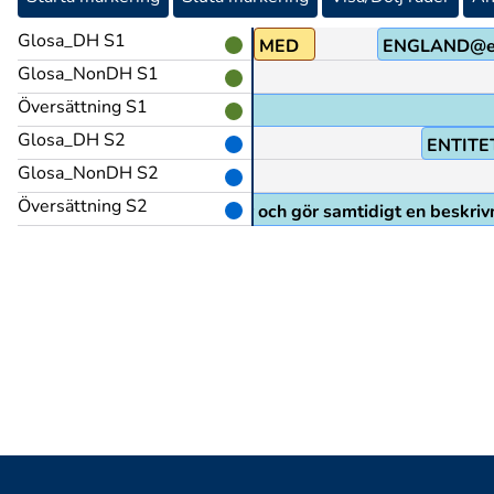
Glosa_DH S1
ÄNKA
MED
ENGLAND@
Glosa_NonDH S1
Översättning S1
Glosa_DH S2
ENTITE
Glosa_NonDH S2
Översättning S2
(funderar och gör samtidigt en beskri