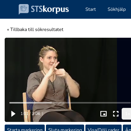
Start
Sökhjälp
« Tillbaka till sökresultatet
1x
1:01
/
3:04
|
Starta markering
Sluta markering
Visa/Dölj rader
Än