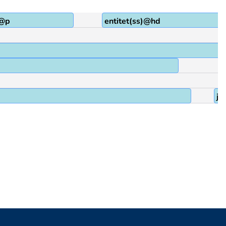
A@p
entitet(ss)@hd
jo