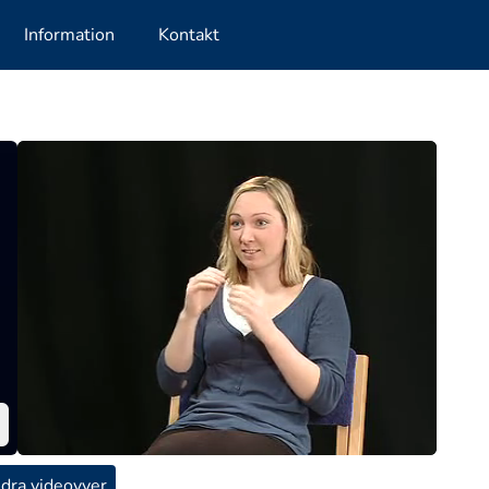
Information
Kontakt
dra videovyer