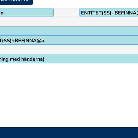
en
ENTITET(SS)+BEFINN
T(SS)+BEFINNA@p
vning med händerna)