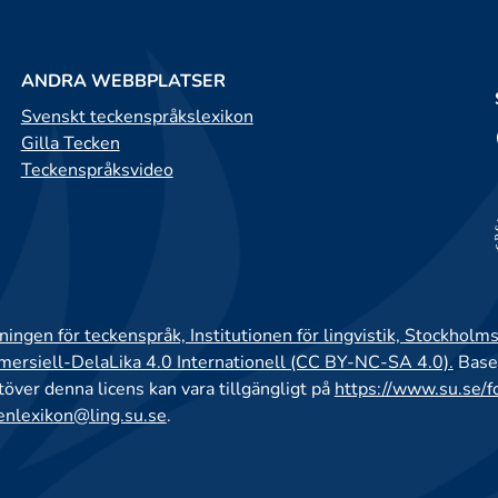
ANDRA WEBBPLATSER
Svenskt teckenspråkslexikon
Gilla Tecken
Teckenspråksvideo
ingen för teckenspråk, Institutionen för lingvistik, Stockholms
rsiell-DelaLika 4.0 Internationell (CC BY-NC-SA 4.0).
Base
utöver denna licens kan vara tillgängligt på
https://www.su.se/f
enlexikon@ling.su.se
.