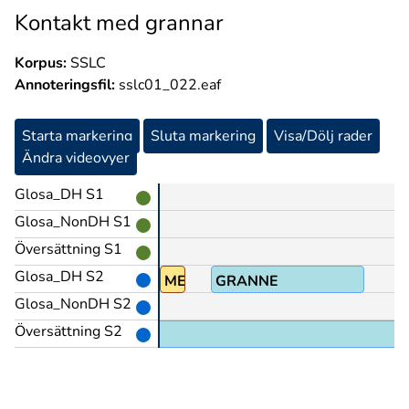
Kontakt med grannar
Korpus:
SSLC
Annoteringsfil:
sslc01_022.eaf
Starta markering
Sluta markering
Visa/Dölj rader
Ändra videovyer
Glosa_DH S1
Glosa_NonDH S1
Översättning S1
Glosa_DH S2
TAKT
MED
GRANNE
Glosa_NonDH S2
Översättning S2
 grannar?