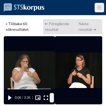
« Tillbaka till
⇤ Föregående
Nästa
sökresultatet
resultat
resultat ⇥
1x
0:06
/
3:26
|