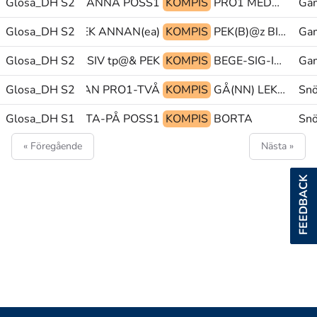
Glosa_DH S2
PEK KÄNNA POSS1
KOMPIS
PRO1 MEDDELA PRO1
Ga
Glosa_DH S2
TRÄFFAS PEK ANNAN(ea)
KOMPIS
PEK(B)@z BIL FÖRR-I-TID
Ga
Glosa_DH S2
MÖRK.SUCCESSIV tp@& PEK
KOMPIS
BEGE-SIG-IVÄG BIL POSS
Ga
Glosa_DH S2
tp@& ÅT-SIDAN PRO1-TVÅ
KOMPIS
GÅ(NN) LEKA@rd tp@&
Sn
+BEFINNA@p TITTA-PÅ POSS1
Glosa_DH S1
KOMPIS
BORTA
Sn
« Föregående
Nästa »
FEEDBACK