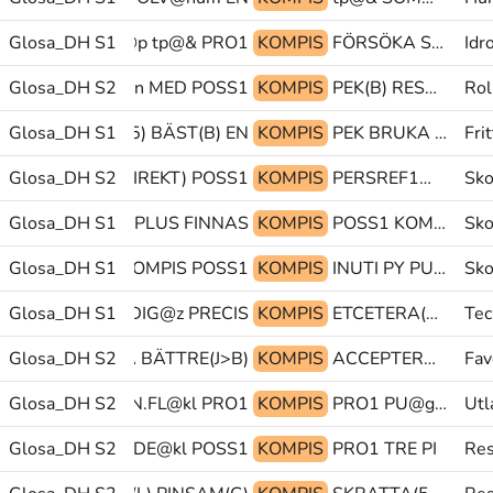
TSTRÄCKNING@p tp@& PRO1
Glosa_DH S1
KOMPIS
FÖRSÖKA STÖDJA PEK.FL
Idr
Glosa_DH S2
THAILAND@en MED POSS1
KOMPIS
PEK(B) RESA PEK
Rol
Glosa_DH S1
ETCETERA(5) BÄST(B) EN
KOMPIS
PEK BRUKA TITTA
Fri
RECIS GLOSA:(DIREKT) POSS1
Glosa_DH S2
KOMPIS
PERSREF1@pr TECKNA PERSREF1@pr
Sko
Glosa_DH S1
wtyp: PLUS FINNAS
KOMPIS
POSS1 KOMPIS INUTI
Sko
Glosa_DH S1
FINNAS KOMPIS POSS1
KOMPIS
INUTI PY PU@g
Sko
Glosa_DH S1
HEJ FÄRDIG@z PRECIS
KOMPIS
ETCETERA(5) MEN PRO1-TVÅ
Tec
K SÅ-ATT-SÄGA BÄTTRE(J>B)
Glosa_DH S2
KOMPIS
ACCEPTERA(L) VARANDRA SÅ-ATT-SÄGA
Fav
Glosa_DH S2
SVART PERSON.FL@kl PRO1
KOMPIS
PRO1 PU@g SÅ-ATT-SÄGA
Utl
Glosa_DH S2
PEK OMRÅDE@kl POSS1
KOMPIS
PRO1 TRE PI
Re