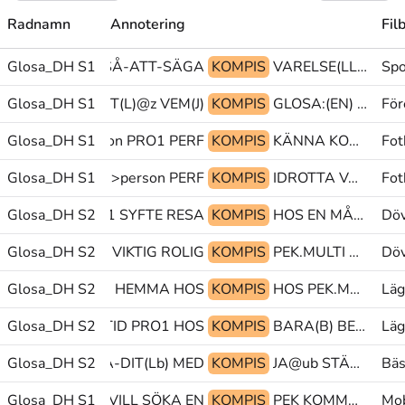
Radnamn
Annotering
Fil
Glosa_DH S1
NÅGON HA SÅ-ATT-SÄGA
KOMPIS
VARELSE(LL)+BEFINNA@p SÅ-ATT-SÄGA JA@ub
Spo
d FÖRFLYTTA-HIT(L)@z VEM(J)
Glosa_DH S1
KOMPIS
GLOSA:(EN) GILLA-INTE@rd FÖRFLYTTA-HIT(L)
För
Glosa_DH S1
PEK>person PRO1 PERF
KOMPIS
KÄNNA KONSTIG.GRAD MÅLVAKT
Fot
@en PRO1-TVÅ>person PERF
Glosa_DH S1
KOMPIS
IDROTTA VÄXA-UPP FÖLJAS-ÅT
Fot
Glosa_DH S2
PRO1 SYFTE RESA
KOMPIS
HOS EN MÅNAD(J)
Döv
GLOSA:ÅSYFTA VIKTIG ROLIG
Glosa_DH S2
KOMPIS
PEK.MULTI BO PRO1
Döv
DRIG-NÅGONSIN HEMMA HOS
Glosa_DH S2
KOMPIS
HOS PEK.MULTI ORSAK
Läg
Glosa_DH S2
ALLTID PRO1 HOS
KOMPIS
BARA(B) BEGE-SIG-HEM@b SÖNDAG
Läg
Glosa_DH S2
PRO1 KOMMA-DIT(Lb) MED
KOMPIS
JA@ub STÄMMA(J) SANN
Bäs
Glosa_DH S1
VILL SÖKA EN
KOMPIS
PEK KOMMA-HIT(Lb) SITTA(VVb)
Mob