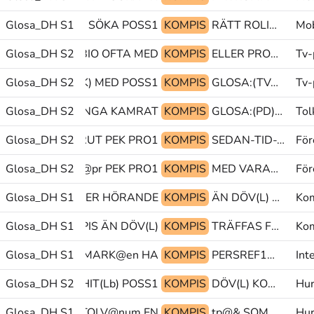
Glosa_DH S1
PRO1 SÖKA POSS1
KOMPIS
RÄTT ROLIG GLOSA:(DYKA-UPP)
Mob
Glosa_DH S2
BIO OFTA MED
KOMPIS
ELLER PRO1 GLOSA:(VARA|PEK)
Tv-
LOSA:(VARA|PEK) MED POSS1
Glosa_DH S2
KOMPIS
GLOSA:(TVÅ) SÄTTA-SIG DELA
Tv-
Glosa_DH S2
ROLIG MÅNGA KAMRAT
KOMPIS
GLOSA:(PD) UMGÅS PU@g
Tol
Glosa_DH S2
FÖRUT PEK PRO1
KOMPIS
SEDAN-TID-TILLBAKA VÄXA-UPP PEK
För
Glosa_DH S2
PERSREF1@pr PEK PRO1
KOMPIS
MED VARANDRA PEK
För
Glosa_DH S1
GLOSA:(EN) MER HÖRANDE
KOMPIS
ÄN DÖV(L) KOMPIS
Kom
Glosa_DH S1
KOMPIS ÄN DÖV(L)
KOMPIS
TRÄFFAS FÖRSKOLA BEGE-SIG-HEM
Kom
Glosa_DH S1
PEK DANMARK@en HA
KOMPIS
PERSREF1@b@pr PERSREF1@pr PRO1
Int
DÅ@b KOMMA-HIT(Lb) POSS1
Glosa_DH S2
KOMPIS
DÖV(L) KOMMA-HIT(Lb) DÅ@b
Hur
TOLV_TRETTON_TOLV@num EN
Glosa_DH S1
KOMPIS
tp@& SOMMAR^KOMPIS PEK
Hur