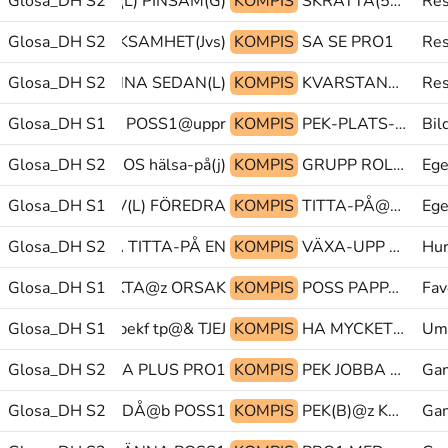
FÖRFLYTTA-DIT(L) PINSAM(G)
Glosa_DH S2
KOMPIS
SKRATTA(5b) PEK FYFAN@b
Re
KALLA-UPPMÄRKSAMHET(Jvs)
Glosa_DH S2
KOMPIS
SA SE PRO1
Re
CKA KVARSTANNA SEDAN(L)
Glosa_DH S2
KOMPIS
KVARSTANNA PRO1-TVÅ GLOSA:(SEDAN)
Re
HET@g HÄMTA POSS1@uppr
Glosa_DH S1
KOMPIS
PEK-PLATS-DÄR@uppr PRO1 KÖRA-SKJUTS
Bil
Glosa_DH S2
DÖV(L) HOS hälsa-på(j)@&
KOMPIS
GRUPP ROLIG TECKNA-SPRÅKA
Ege
SITTA(VVb) DÖV(L) FÖREDRA
Glosa_DH S1
KOMPIS
TITTA-PÅ@z PAPPA DISKUTERA
Ege
Glosa_DH S2
TECKNA TITTA-PÅ EN
KOMPIS
VÄXA-UPP pek@& PEK
Hur
XA-UPP KONTAKTA@z ORSAK
Glosa_DH S1
KOMPIS
POSS PAPPA OMGIVNING
Fav
Glosa_DH S1
PEK>pekf tp@& TJEJ
KOMPIS
HA MYCKET PEK.FL
Umg
Glosa_DH S2
BANSTRÄCKA PLUS PRO1
KOMPIS
PEK JOBBA PEK
Ga
Glosa_DH S2
PEK-REL DÅ@b POSS1
KOMPIS
PEK(B)@z KOMMA ORDNING+TVÅ(da)
Ga