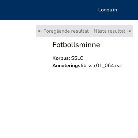
Logga in
⇤ Föregående resultat
Nästa resultat ⇥
Fotbollsminne
Korpus:
SSLC
Annoteringsfil:
sslc01_064.eaf