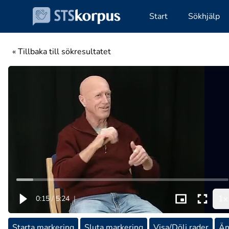
Start
Sökhjälp
« Tillbaka till sökresultatet
1x
0:15
/
5:24
|
Starta markering
Sluta markering
Visa/Dölj rader
Än