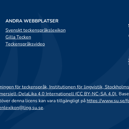
ANDRA WEBBPLATSER
Svenskt teckenspråkslexikon
Gilla Tecken
Teckenspråksvideo
ingen för teckenspråk, Institutionen för lingvistik, Stockholms
rsiell-DelaLika 4.0 Internationell (CC BY-NC-SA 4.0).
Base
utöver denna licens kan vara tillgängligt på
https://www.su.se/f
enlexikon@ling.su.se
.