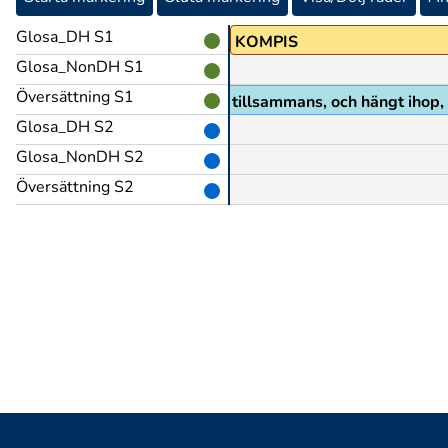
Glosa_DH S1
on
PERF
KOMPIS
Glosa_NonDH S1
Översättning S1
 och hade växt upp med idrotten tillsammans, och hängt ihop,
Glosa_DH S2
Glosa_NonDH S2
Översättning S2