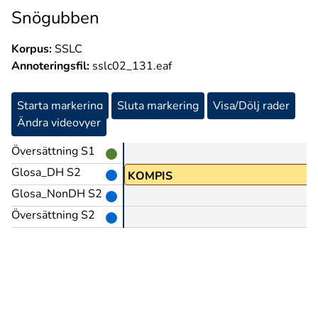
Snögubben
Korpus:
SSLC
Annoteringsfil:
sslc02_131.eaf
Starta markering
Sluta markering
Visa/Dölj rader
Ändra videovyer
Översättning S1
Glosa_DH S2
Å
KOMPIS
Glosa_NonDH S2
Översättning S2