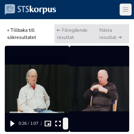
« Tillbaka till
⇤ Föregående
Nästa
sökresultatet
resultat
resultat ⇥
1x
0:26
/
1:07
|