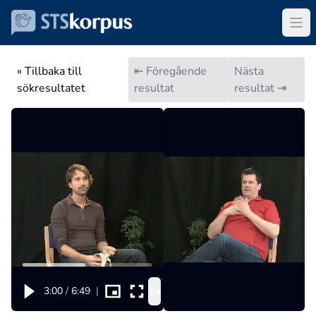
« Tillbaka till
⇤ Föregående
Nästa
sökresultatet
resultat
resultat ⇥
1x
3:00
/
6:49
|