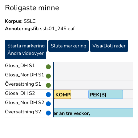
Roligaste minne
Korpus:
SSLC
Annoteringsfil:
sslc01_245.eaf
Starta markering
Sluta markering
Visa/Dölj rader
Ändra videovyer
Glosa_DH S1
Glosa_NonDH S1
Översättning S1
Glosa_DH S2
POSS1
KOMPIS
PEK(B)
Glosa_NonDH S2
Översättning S2
nästan tre veckor... nä mer än tre veckor,