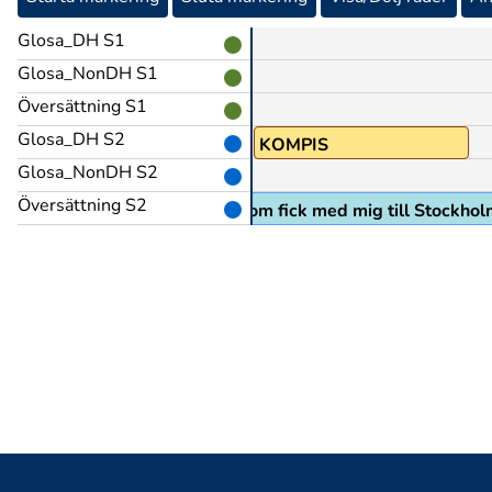
Glosa_DH S1
Glosa_NonDH S1
Översättning S1
Glosa_DH S2
PRO1
KOMPIS
Glosa_NonDH S2
Översättning S2
pp tillsammans och det var hon som fick med mig till Stockho