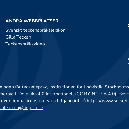
ANDRA WEBBPLATSER
Svenskt teckenspråkslexikon
Gilla Tecken
Teckenspråksvideo
ingen för teckenspråk, Institutionen för lingvistik, Stockholms
rsiell-DelaLika 4.0 Internationell (CC BY-NC-SA 4.0).
Base
utöver denna licens kan vara tillgängligt på
https://www.su.se/f
enlexikon@ling.su.se
.