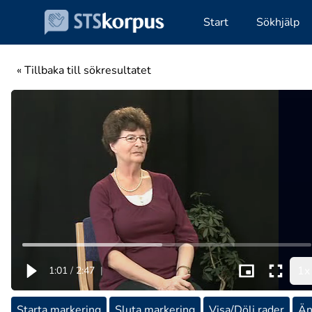
Start
Sökhjälp
« Tillbaka till sökresultatet
1x
1:01
/
2:47
|
Starta markering
Sluta markering
Visa/Dölj rader
Än