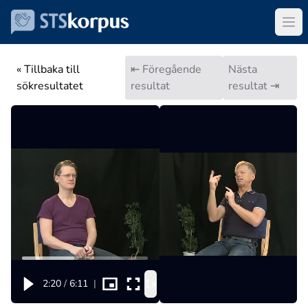
« Tillbaka till
⇤ Föregående
Nästa
sökresultatet
resultat
resultat ⇥
1x
2:20
/
6:11
|