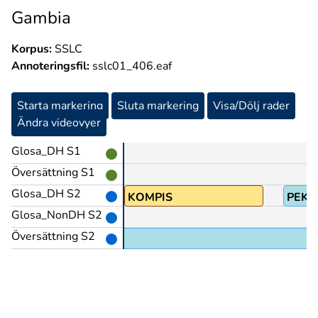
Gambia
Korpus:
SSLC
Annoteringsfil:
sslc01_406.eaf
Starta markering
Sluta markering
Visa/Dölj rader
Ändra videovyer
Glosa_DH S1
Översättning S1
Glosa_DH S2
NNAN(ea)
KOMPIS
PEK(
Glosa_NonDH S2
Översättning S2