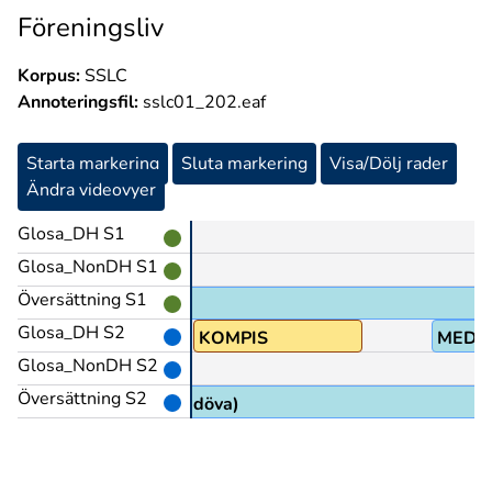
Föreningsliv
Korpus:
SSLC
Annoteringsfil:
sslc01_202.eaf
Starta markering
Sluta markering
Visa/Dölj rader
Ändra videovyer
Glosa_DH S1
Glosa_NonDH S1
Översättning S1
Glosa_DH S2
O1
KOMPIS
MED
Glosa_NonDH S2
Översättning S2
tanviks folkhögskola för döva)