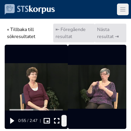
« Tillbaka till
⇤ Föregående
Nästa
sökresultatet
resultat
resultat ⇥
1x
0:55
/
2:47
|