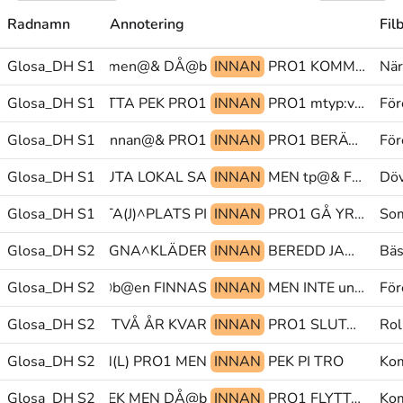
Radnamn
Annotering
Fil
Glosa_DH S1
NU@b men@& DÅ@b
INNAN
PRO1 KOMMUNICERA-PAPPER-PENNA@rd SKRIVA
När
Glosa_DH S1
BERÄTTA PEK PRO1
INNAN
PRO1 mtyp:var UNG
För
Glosa_DH S1
PRO1 innan@& PRO1
INNAN
PRO1 BERÄTTA PEK
För
Glosa_DH S1
ANSLUTA LOKAL SA
INNAN
MEN tp@& FRAMTID
Döv
Glosa_DH S1
tp@& ARBETA(J)^PLATS PI
INNAN
PRO1 GÅ YRKE
Som
KÖPA(7b) NY REGNA^KLÄDER
Glosa_DH S2
INNAN
BEREDD JA@ub PERF
Bäs
Glosa_DH S2
BETYDA DDF@b@en FINNAS
INNAN
MEN INTE ung@&
För
Glosa_DH S2
TVÅ ÅR KVAR
INNAN
PRO1 SLUTA LYCKAS(ml)
Rol
Glosa_DH S2
SEDAN(L) PRO1 MEN
INNAN
PEK PI TRO
Kom
Glosa_DH S2
PEK MEN DÅ@b
INNAN
PRO1 FLYTTA-UT TILL
Kom