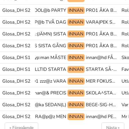
Glosa_DH S2
PÅ POOL@b PARTY
INNAN
PRO1 ÅKA BEGE-SIG-HEM
Rol
Glosa_DH S2
TYP@b TVÅ DAG
INNAN
VARA|PEK SÅ-ATT-SÄGA PEK.FL
Rol
T-SÄGA GLOSA:(JÄMN) SISTA
Glosa_DH S2
INNAN
PRO1 ÅKA BEGE-SIG-HEM
Rol
Glosa_DH S2
TILLSAMMANS SISTA GÅNG
INNAN
PRO1 ÅKA BEGE-SIG-HEM
Rol
Glosa_DH S1
ALLTID mtyp:man MÅSTE
INNAN
innan@hd FÅ IN@b
Sko
ESPERAT^FRU ALLTID STARTA
Glosa_DH S1
INNAN
STARTA SÅ-ATT-SÄGA TRE
Fav
Glosa_DH S2
PRO1 zzz@z VARA
INNAN
MER FOKUSERA(J) SVERIGE@en
Utl
ASS^KOMPIS innan@& PRECIS
Glosa_DH S2
INNAN
SKOLA^START DÅ@b SÅ-ATT-SÄGA
Utl
TITTA-FÖRTJUST@ka SEDAN(L)
Glosa_DH S2
INNAN
BEGE-SIG-HEM tp@& GRODA
Var
EPP(GG)+HANTERA@p@z MEN
Glosa_DH S2
INNAN
innan@hd PEK BORRA(7).GÖRA
Mr
« Föregående
Nästa »