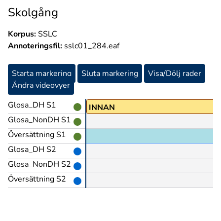
Skolgång
Korpus:
SSLC
Annoteringsfil:
sslc01_284.eaf
Starta markering
Sluta markering
Visa/Dölj rader
Ändra videovyer
Glosa_DH S1
n
MÅSTE
INNAN
Glosa_NonDH S1
Översättning S1
Glosa_DH S2
Glosa_NonDH S2
Översättning S2