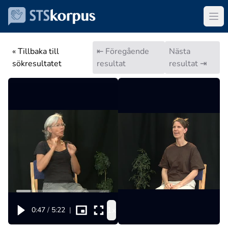
« Tillbaka till
⇤ Föregående
Nästa
sökresultatet
resultat
resultat ⇥
1x
0:47
/
5:22
|