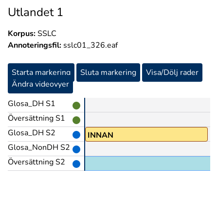
Utlandet 1
Korpus:
SSLC
Annoteringsfil:
sslc01_326.eaf
Starta markering
Sluta markering
Visa/Dölj rader
Ändra videovyer
Glosa_DH S1
Översättning S1
Glosa_DH S2
ARA
INNAN
Glosa_NonDH S2
Översättning S2