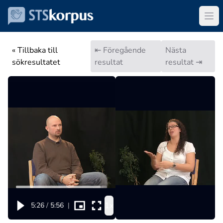
« Tillbaka till
⇤ Föregående
Nästa
sökresultatet
resultat
resultat ⇥
1x
5:26
/
5:56
|