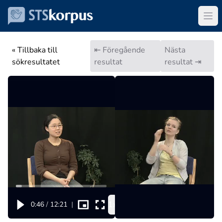
« Tillbaka till
⇤ Föregående
Nästa
sökresultatet
resultat
resultat ⇥
1x
0:46
/
12:21
|