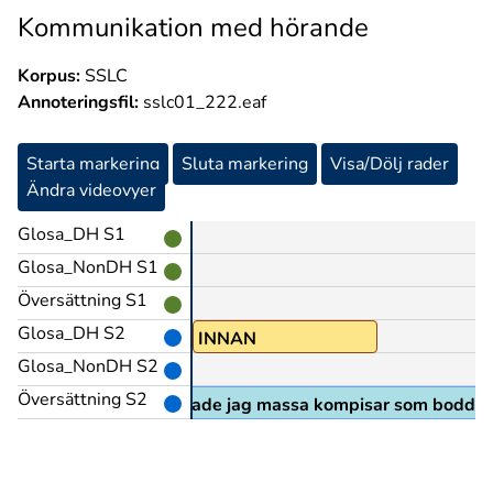
Kommunikation med hörande
Korpus:
SSLC
Annoteringsfil:
sslc01_222.eaf
Starta markering
Sluta markering
Visa/Dölj rader
Ändra videovyer
Glosa_DH S1
Glosa_NonDH S1
Översättning S1
Glosa_DH S2
EN
DÅ@b
INNAN
Glosa_NonDH S2
Översättning S2
ag flyttade till Oxie då hade jag massa kompisar som bodde 