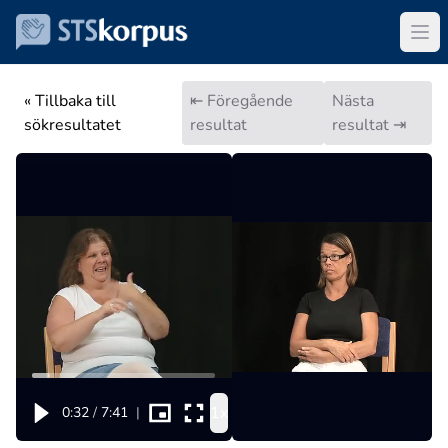
« Tillbaka till
⇤ Föregående
Nästa
sökresultatet
resultat
resultat ⇥
1x
0:32
/
7:41
|