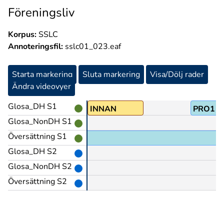
Föreningsliv
Korpus:
SSLC
Annoteringsfil:
sslc01_023.eaf
Starta markering
Sluta markering
Visa/Dölj rader
Ändra videovyer
Glosa_DH S1
PRO1
INNAN
PRO1
Glosa_NonDH S1
Översättning S1
Glosa_DH S2
Glosa_NonDH S2
Översättning S2