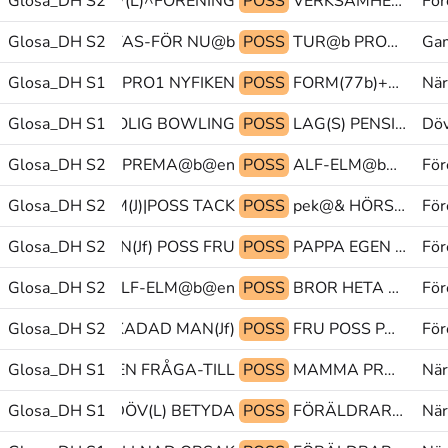
DER VIKTIG DÖV(L)^FÖRENING
Glosa_DH S2
POSS
VERKSAMHET(J)^HET@b TYCKA PRO1
För
Glosa_DH S2
PRO1 UTSÄTTAS-FÖR NU@b
POSS
TUR@b PRO1 GREPP(G)+HANTERA@p
Gam
Glosa_DH S1
MEN PRO1 NYFIKEN
POSS
FORM(77b)+BESKRIVNING@p FORM(7b)+UTSTRÄCKNING@p>bröst NAMN
När
Glosa_DH S1
TRO ROLIG BOWLING
POSS
LAG(S) PENSIONÄR PRO1
Döv
Glosa_DH S2
PRO1 JOBBA PREMA@b@en
POSS
ALF-ELM@b@en PI MEN
För
Glosa_DH S2
PRO1 VEM(J)|POSS TACK
POSS
pek@& HÖRSEL^SKADAD MAN(Jf)
För
Glosa_DH S2
MAN(Jf) POSS FRU
POSS
PAPPA EGEN FÖRETAG
För
Glosa_DH S2
CHEF HETA ALF-ELM@b@en
POSS
BROR HETA LEIF@bn
För
k@& HÖRSEL^SKADAD MAN(Jf)
Glosa_DH S2
POSS
FRU POSS PAPPA
För
mma@& TVUNGEN FRÅGA-TILL
Glosa_DH S1
POSS
MAMMA PRO1 PÅKALLA-UPPMÄRKSAMHET@g
När
Glosa_DH S1
HA DÖV(L) BETYDA
POSS
FÖRÄLDRAR(L) HA TECKENSPRÅK
När