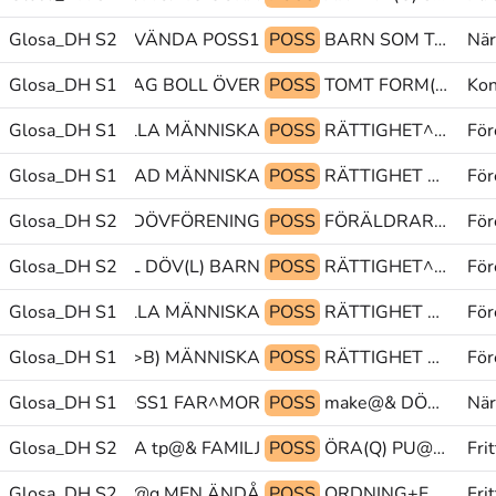
Glosa_DH S2
PEK-TVÅ ANVÄNDA POSS1
POSS
BARN SOM TOLK
När
Glosa_DH S1
MISSTAG BOLL ÖVER
POSS
TOMT FORM(JJ)+UTSTRÄCKNING@p TRÄD^GÅRD
Kon
Glosa_DH S1
VARA GÄLLA MÄNNISKA
POSS
RÄTTIGHET^HETER@b PRO1 MER
För
MER INTRESSERAD MÄNNISKA
Glosa_DH S1
POSS
RÄTTIGHET HUR HÄNDA
För
 STOCKHOLM@en DÖVFÖRENING
Glosa_DH S2
POSS
FÖRÄLDRAR(L)^KLUBB DELTA PLUS
För
Glosa_DH S2
SKULL DÖV(L) BARN
POSS
RÄTTIGHET^HETER@b TID-FRAMÅT SEDAN(L)
För
>person/PEK GÄLLA MÄNNISKA
Glosa_DH S1
POSS
RÄTTIGHET PEK>person/PEK PRO1
För
GÖRA BÄTTRE(J>B) MÄNNISKA
Glosa_DH S1
POSS
RÄTTIGHET PLUS SKA
För
Glosa_DH S1
SJÄLV POSS1 FAR^MOR
POSS
make@& DÖV(L) PI
När
Glosa_DH S2
SÅ-ATT-SÄGA tp@& FAMILJ
POSS
ÖRA(Q) PU@g MEN
Fri
Glosa_DH S2
PU@g MEN ÄNDÅ
POSS
ORDNING+EN SPRÅK TECKENSPRÅK
Fri