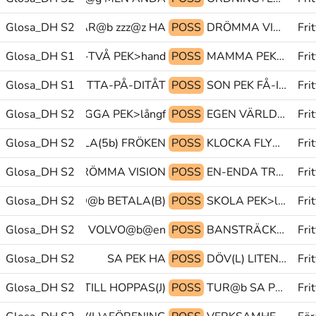
Glosa_DH S2
SÅRA^BAR@b zzz@z HA
POSS
DRÖMMA VISION POSS
Frit
Glosa_DH S1
SON PEK-TVÅ PEK>hand
POSS
MAMMA PEK-BANSTRÄCKA ANNAN(ea)
Frit
ESTÄMD GLOSA:TITTA-PÅ-DITÅT
Glosa_DH S1
POSS
SON PEK FÅ-INTE(G)
Frit
Glosa_DH S2
TRYGG DIGGA PEK>långf
POSS
EGEN VÄRLD PERFEKT(da)
Frit
Glosa_DH S2
ORSAK STJÄLA(5b) FRÖKEN
POSS
KLOCKA FLYTTA-UT GLOSA:(TRÄFFAS)
Frit
Glosa_DH S2
POSS DRÖMMA VISION
POSS
EN-ENDA TRYGG^HET@b VARA
Frit
Glosa_DH S2
HA RÅD@b BETALA(B)
POSS
SKOLA PEK>långf ÄTA(A)
Frit
Glosa_DH S2
TANKA PEK VOLVO@b@en
POSS
BANSTRÄCKA(J) FÖRE GLOSA:MOT-RIKTNING
Fri
Glosa_DH S2
SA PEK HA
POSS
DÖV(L) LITEN-PERSON DÖV(L)
Fri
Glosa_DH S2
PRO1 SÄGA-TILL HOPPAS(J)
POSS
TUR@b SA PRO1
Fri