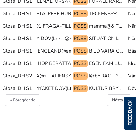
Glosa_DH S1
VARA SKILLNAD ORSAK
POSS
FÖRÄLDRAR(L) HA DÖV(L)
När
Glosa_DH S1
lära-sig@& VETA-PERF HUR
POSS
TECKENSPRÅK UTVECKLA PRECIS
När
Glosa_DH S1
TECKNA PRO1 FRÅGA-TILL
POSS
mamma@& TVUNGEN FRÅGA-TILL
När
Glosa_DH S1
PY DÖV(L) zzz@z
POSS
SITUATION I@b SVERIGE@en
När
SA:(?) TYP@b@z ENGLAND@en
Glosa_DH S1
POSS
BILD VARA GRÖN
Bäs
KNA-FLYT ALLTIHOP BERÄTTA
Glosa_DH S1
POSS
EGEN FAMILJ(Lb) HUR
Idr
Glosa_DH S2
PRO1 UTBYTA@z ITALIENSK
POSS
I@b^DAG TYVÄRR PRO1
Vär
 LÄNGESEDAN.MYCKET DÖV(L)
Glosa_DH S1
POSS
KULTUR BRY-OM@rd PEK@z
Döv
« Föregående
Nästa »
FEEDBACK