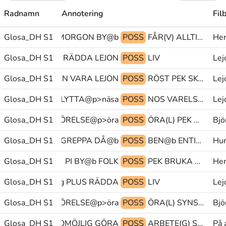
Radnamn
Annotering
Fil
Glosa_DH S1
VARJE(J) MORGON BY@b
POSS
FÅR(V) ALLTID HÄMTA
Her
Glosa_DH S1
PEK RÄDDA LEJON
POSS
LIV
Lej
Glosa_DH S1
IGEN VARA LEJON
POSS
RÖST PEK SKYNDA
Lej
RELSE(Vb)+FÖRFLYTTA@p>näsa
Glosa_DH S1
POSS
NOS VARELSE(Vb)+FÖRFLYTTA@p>näsa VAKNA
Lej
K ENTITET(N)+RÖRELSE@p>öra
Glosa_DH S1
POSS
ÖRA(L) PEK MÅSTE
Bjö
Glosa_DH S1
OK@b GREPPA DÅ@b
POSS
BEN@b ENTITET(L)+FÖRFLYTTA-FRÅN@p>mun VATTEN
Hun
Glosa_DH S1
PI BY@b FOLK
POSS
PEK BRUKA KOMMA-DIT(Lb)
Her
Glosa_DH S1
PU@g PLUS RÄDDA
POSS
LIV
Lej
N ENTITET(A)+RÖRELSE@p>öra
Glosa_DH S1
POSS
ÖRA(L) SYNS PEK
Bjö
Glosa_DH S1
BRIST OMÖJLIG GÖRA
POSS
ARBETE(G) SVÅR SÅ-ATT-SÄGA
På 