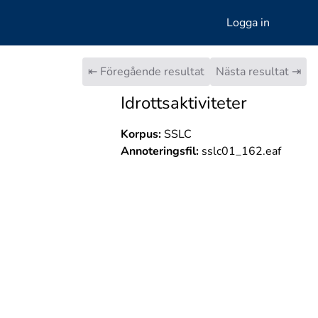
Logga in
⇤ Föregående resultat
Nästa resultat ⇥
Idrottsaktiviteter
Korpus:
SSLC
Annoteringsfil:
sslc01_162.eaf