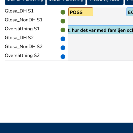
Glosa_DH S1
BERÄTTA
POSS
E
Glosa_NonDH S1
Översättning S1
av vad som hade hänt sen sist, hur det var med familjen och
Glosa_DH S2
Glosa_NonDH S2
Översättning S2