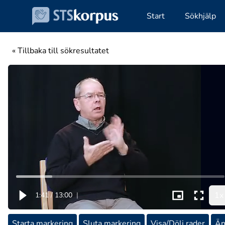
Start
Sökhjälp
« Tillbaka till sökresultatet
1x
1:41
/
13:00
|
Starta markering
Sluta markering
Visa/Dölj rader
Än