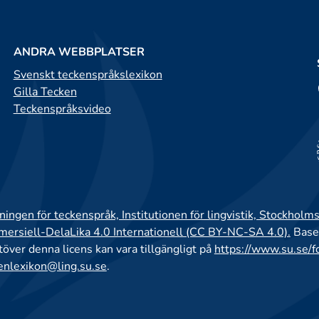
ANDRA WEBBPLATSER
Svenskt teckenspråkslexikon
Gilla Tecken
Teckenspråksvideo
ingen för teckenspråk, Institutionen för lingvistik, Stockholms
rsiell-DelaLika 4.0 Internationell (CC BY-NC-SA 4.0).
Base
utöver denna licens kan vara tillgängligt på
https://www.su.se/f
enlexikon@ling.su.se
.