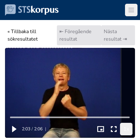
« Tillbaka till
⇤ Föregående
Nästa
sökresultatet
resultat
resultat ⇥
1x
2:03
/
2:06
|