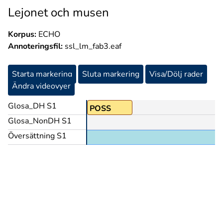
Lejonet och musen
Korpus:
ECHO
Annoteringsfil:
ssl_lm_fab3.eaf
Starta markering
Sluta markering
Visa/Dölj rader
Ändra videovyer
Glosa_DH S1
POSS
Glosa_NonDH S1
Översättning S1