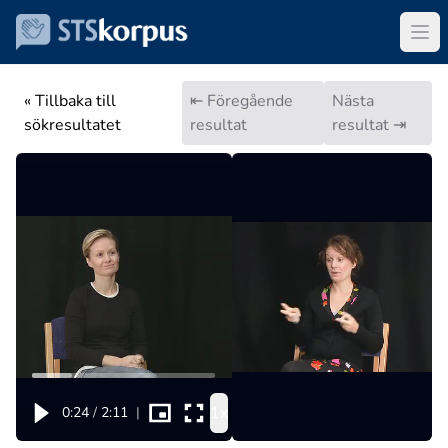
« Tillbaka till
⇤ Föregående
Nästa
sökresultatet
resultat
resultat ⇥
1x
0:24
/
2:11
|