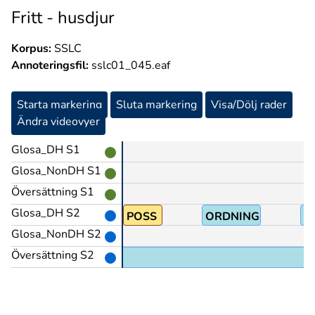
Fritt - husdjur
Korpus:
SSLC
Annoteringsfil:
sslc01_045.eaf
Starta markering
Sluta markering
Visa/Dölj rader
Ändra videovyer
Glosa_DH S1
Glosa_NonDH S1
Översättning S1
Glosa_DH S2
POSS
ORDNING+EN
S
Glosa_NonDH S2
Översättning S2