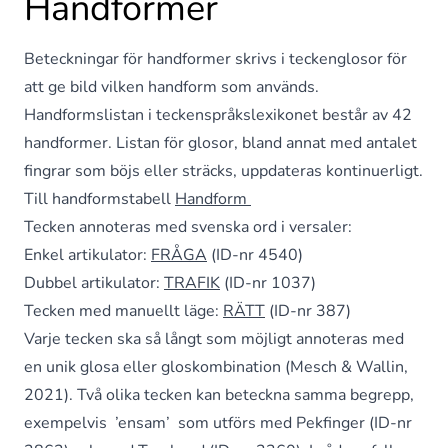
Handformer
Beteckningar för handformer skrivs i teckenglosor för
att ge bild vilken handform som används.
Handformslistan i teckenspråkslexikonet består av 42
handformer. Listan för glosor, bland annat med antalet
fingrar som böjs eller sträcks, uppdateras kontinuerligt.
Till handformstabell
Handform
Tecken annoteras med svenska ord i versaler:
Enkel artikulator:
FRÅGA
(ID-nr 4540)
Dubbel artikulator:
TRAFIK
(ID-nr 1037)
Tecken med manuellt läge:
RÄTT
(ID-nr 387)
Varje tecken ska så långt som möjligt annoteras med
en unik glosa eller gloskombination (Mesch & Wallin,
2021). Två olika tecken kan beteckna samma begrepp,
exempelvis ’ensam’ som utförs med Pekfinger (ID-nr