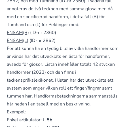
2862) och med Tumhand (ID-nr 2360). I sådana fall
annoteras de två tecknen med samma glosa men då
med en specificerad handform, i detta fall (B) för
Tumhand och (L) för Pekfinger med:
ENSAM(B)
(ID-nr 2360)
ENSAM(L)
(ID-nr 2862)
För att kunna ha en tydlig bild av vilka handformer som
används har det utvecklats en lista för handformer,
avsedd för glosor. Listan innehåller totalt 42 stycken
handformer (2023) och den finns i
teckenspråkslexikonet. I listan har det utvecklats ett
system som anger vilken roll ett finger/fingrar samt
tummen har. Handformsbeteckningarna sammanställs
här nedan i en tabell med en beskrivning.
Exempel:
Enkel artikulator:
J, 5b