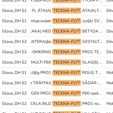
Glosa_DH S1
PEK TOLKA OBJPRO1
TECKNA-FLYT
TYCKA PEK HÄRLIG
Döv
ITTA(55b)-RUNT.FL ÄTA(A)
Glosa_DH S1
TECKNA-FLYT
ÄTA(A) FÄRDIG PRO1
Döv
EK.MULTI PRO1 mtyp:sedan
Glosa_DH S1
TECKNA-FLYT
zzz@z SVERIGE@en PUSSA>hand
Döv
GLOSA:(JORD-SKAKA) MED
Glosa_DH S2
TECKNA-FLYT
BETYDA OM@b SAMTIDIG
Döv
@p GREPP(S)+HANTERA@p
Glosa_DH S2
TECKNA-FLYT
GESTALTA@ka MYCKET KROPP
Döv
ASCINERA GÅ(N)-OMKRING
Glosa_DH S2
TECKNA-FLYT
PRO1 TEATER JA@b
Döv
Glosa_DH S2
COWBOY W.MULTI PEK
TECKNA-FLYT
GLAS(S) BORD GREPP(G>Jt)+HANTERA@p
Döv
Glosa_DH S1
OJ@b@uppr PU@g PRO1
TECKNA-FLYT
ROLIG TECKNA-FLYT VILL
Mob
KOMMA-FRAM@z TRÄFFAS
Glosa_DH S2
TECKNA-FLYT
SÅDÄR MOT SKRIVA-TANGENTBORD
Mob
Glosa_DH S2
PRO1 UPPTAGEN PRO1
TECKNA-FLYT
PEK>pekf koppla-ihop@& pek@&
Mob
TEKNIK@z UTVECKLA BILD
Glosa_DH S2
TECKNA-FLYT
PRO1 nokia@& ERICSSON@en
Mob