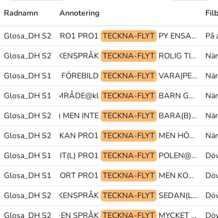
Radnamn
Annotering
Fil
Glosa_DH S2
SE OBJPRO1 PRO1
TECKNA-FLYT
PY ENSAM(L) SÅ-ATT-SÄGA
På 
ARN HA@z TECKENSPRÅK
Glosa_DH S2
TECKNA-FLYT
ROLIG TIDEN-GÅR(J) MEN
När
TA-PÅ-UPPÅT SE FÖREBILD
Glosa_DH S1
TECKNA-FLYT
VARA|PEK PU@g FÅ@z
När
PAPPA DÖV(L) OMRÅDE@kl
Glosa_DH S1
TECKNA-FLYT
BARN GLOSA:(?) NÄR
När
Glosa_DH S2
LITE(7b) MEN INTE
TECKNA-FLYT
BARA(B)@z TECKNA PRO1
När
Glosa_DH S2
POLEN@en KAN PRO1
TECKNA-FLYT
MEN HÖRANDE PEK.FL
När
N FÖRFLYTTA-HIT(L) PRO1
Glosa_DH S1
TECKNA-FLYT
POLEN@en TECKENSPRÅK TECKNA-FLYT
Döv
RUNT.FL VÄLJA-BORT PRO1
Glosa_DH S1
TECKNA-FLYT
MEN KONTAKTA MEN
Döv
YT SVENSK TECKENSPRÅK
Glosa_DH S2
TECKNA-FLYT
SEDAN(L) PEK glosa@&
Döv
OSS1 ORDNING+EN SPRÅK
Glosa_DH S2
TECKNA-FLYT
MYCKET PU@g MEN
Döv