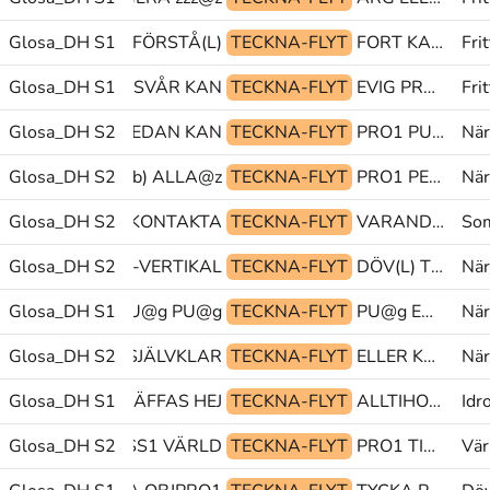
Glosa_DH S1
PEK KAN FÖRSTÅ(L)
TECKNA-FLYT
FORT KAN FÖRSTÅ(L)
Fri
Glosa_DH S1
FILM SVÅR KAN
TECKNA-FLYT
EVIG PRO1 OMÖJLIG
Frit
Glosa_DH S2
PRO1 REDAN KAN
TECKNA-FLYT
PRO1 PU@g glosa@&
När
1 KOMMA-DIT(Lb) ALLA@z
Glosa_DH S2
TECKNA-FLYT
PRO1 PEK OLIK
När
1-TVÅ TECKNA KONTAKTA
Glosa_DH S2
TECKNA-FLYT
VARANDRA FÄRDIG UT@b
Som
U@g TID-FRAM-VERTIKAL
Glosa_DH S2
TECKNA-FLYT
DÖV(L) TID-FRAM-VERTIKAL IDAG
När
Glosa_DH S1
PRO1 PU@g PU@g
TECKNA-FLYT
PU@g ENTUSIASTISK MYCKET
När
UTOMATISK(5) SJÄLVKLAR
Glosa_DH S2
TECKNA-FLYT
ELLER KOMMUNICERA SEDAN(L)
När
Glosa_DH S1
MEN TRÄFFAS HEJ
TECKNA-FLYT
ALLTIHOP BERÄTTA POSS
Idr
-BRÖST@ka POSS1 VÄRLD
Glosa_DH S2
TECKNA-FLYT
PRO1 TITTA-PÅ-OMKRING STÅ
Vär