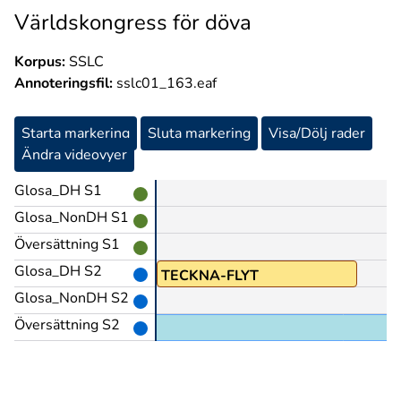
Världskongress för döva
Korpus:
SSLC
Annoteringsfil:
sslc01_163.eaf
Starta markering
Sluta markering
Visa/Dölj rader
Ändra videovyer
Glosa_DH S1
Glosa_NonDH S1
Översättning S1
Glosa_DH S2
TECKNA-FLYT
Glosa_NonDH S2
Översättning S2