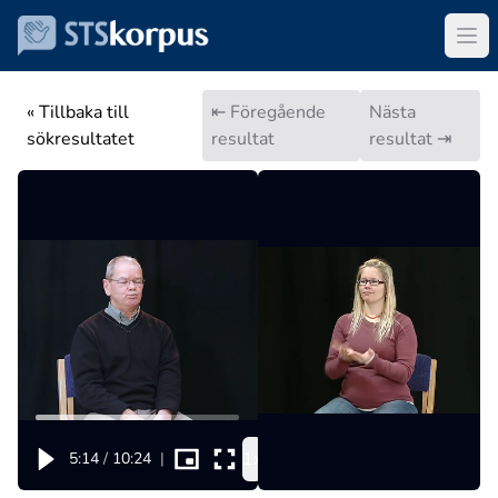
« Tillbaka till
⇤ Föregående
Nästa
sökresultatet
resultat
resultat ⇥
1x
5:14
/
10:24
|