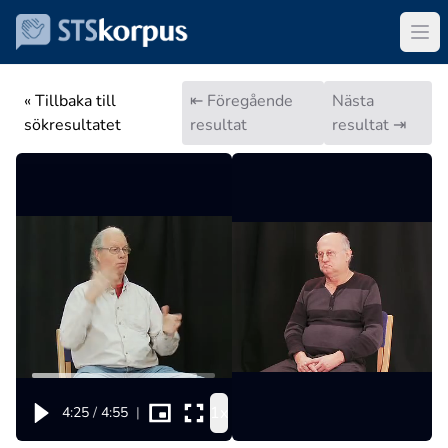
« Tillbaka till
⇤ Föregående
Nästa
sökresultatet
resultat
resultat ⇥
1x
4:25
/
4:55
|