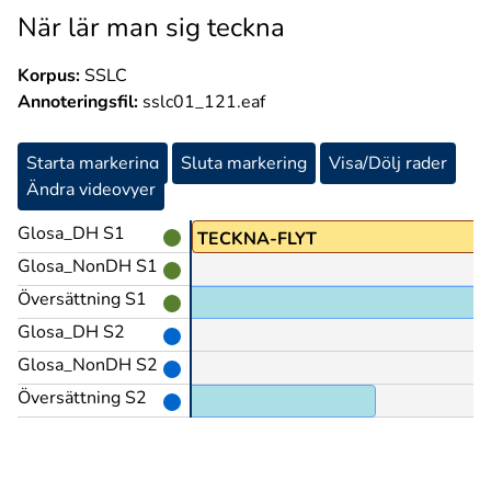
När lär man sig teckna
Korpus:
SSLC
Annoteringsfil:
sslc01_121.eaf
Starta markering
Sluta markering
Visa/Dölj rader
Ändra videovyer
Glosa_DH S1
TECKNA-FLYT
Glosa_NonDH S1
Översättning S1
Glosa_DH S2
Glosa_NonDH S2
Översättning S2