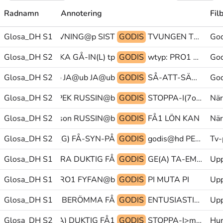
Radnamn
Annotering
Fil
ORM(S)+BESKRIVNING@p SIST
Glosa_DH S1
GODIS
TVUNGEN TRE PÅSE
God
PEK-BANSTRÄCKA GÅ-IN(L) tp@&
Glosa_DH S2
GODIS
wtyp: PRO1 wtyp:
God
Glosa_DH S2
JA@ub JA@ub JA@ub
GODIS
SÅ-ATT-SÄGA MUTA BÄTTRE(J>B)@z
God
Glosa_DH S2
LÖN PEK RUSSIN@b
GODIS
STOPPA-I(7o)@rd>mun MINNAS(5) PEK>person
När
NAS(5) PEK>person RUSSIN@b
Glosa_DH S2
GODIS
FÅ1 LÖN KAN
När
ANT GLOSA:GE(G) FÅ-SYN-PÅ
Glosa_DH S2
GODIS
godis@hd PEK>hals FÖRFLYTTA-DIT(L)
Tv-
Glosa_DH S1
BRA DUKTIG FÅ
GODIS
GE(A) TA-EMOT(Jv) ENTUSIASTISK
Upp
Glosa_DH S1
MINNAS(5) PRO1 FYFAN@b
GODIS
PI MUTA PI
Upp
Glosa_DH S1
wtyp: BERÖMMA FÅ
GODIS
ENTUSIASTISK GLOSA:(?) DUKTIG.GRAD
Upp
Glosa_DH S2
GLOSA:(SÄGA) DUKTIG FÅ1
GODIS
STOPPA-I>mun 4typ:tugga MUTA
Hur