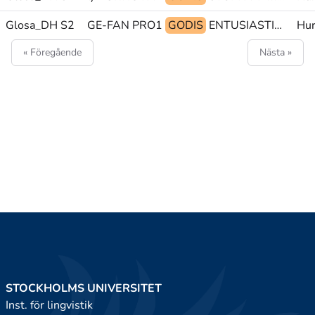
Glosa_DH S2
PRO1 GE-FAN PRO1
GODIS
ENTUSIASTISK 4typ:tugga zzz@z
Hur
« Föregående
Nästa »
STOCKHOLMS UNIVERSITET
Inst. för lingvistik