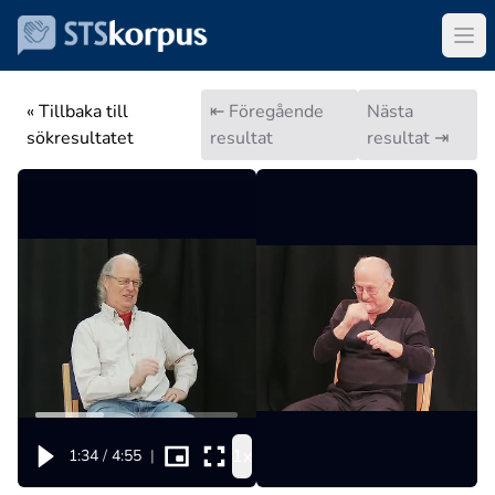
« Tillbaka till
⇤ Föregående
Nästa
sökresultatet
resultat
resultat ⇥
1x
1:34
/
4:55
|