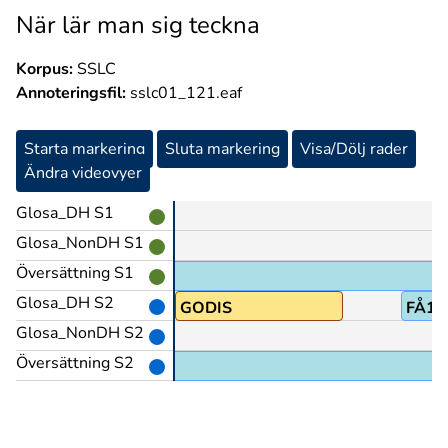
När lär man sig teckna
Korpus:
SSLC
Annoteringsfil:
sslc01_121.eaf
Starta markering
Sluta markering
Visa/Dölj rader
Ändra videovyer
Glosa_DH S1
Glosa_NonDH S1
Översättning S1
Glosa_DH S2
GODIS
FÅ1
Glosa_NonDH S2
Översättning S2
ala.