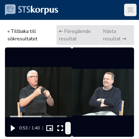
« Tillbaka till
⇤ Föregående
Nästa
sökresultatet
resultat
resultat ⇥
1x
0:53
/
1:40
|