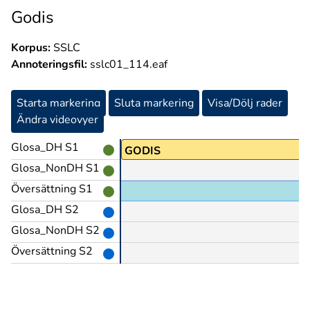
Godis
Korpus:
SSLC
Annoteringsfil:
sslc01_114.eaf
Starta markering
Sluta markering
Visa/Dölj rader
Ändra videovyer
Glosa_DH S1
GODIS
Glosa_NonDH S1
Översättning S1
Glosa_DH S2
Glosa_NonDH S2
Översättning S2