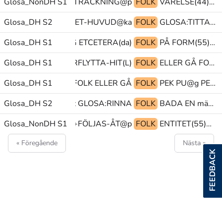
 HUS FORM(SS)+UTSTRÄCKNING@p
Glosa_NonDH S1
FOLK
VARELSE(44)+BEFINNA@p.FL PEK PRO1
ITTSTÄLLNING-VRIDET-HUVUD@ka
Glosa_DH S2
FOLK
GLOSA:TITTA-PÅ(4)-SIDRÖRELSE SITTSTÄLLNING-HUVUDSIDRÖRELSE@ka zzz@z
FE(H) RESTAURANG ETCETERA(da)
Glosa_DH S1
FOLK
PÅ FORM(55)+BESKRIVNING@p>huvud GLOSA:(KLÄ-PÅ)
Glosa_DH S1
PRO1 KAN FÖRFLYTTA-HIT(L)
FOLK
ELLER GÅ FOLK
Glosa_DH S1
FOLK ELLER GÅ
FOLK
PEK PU@g PEK.FL
Glosa_DH S2
INUTI VATTEN@z GLOSA:RINNA
FOLK
BADA EN människa@&
N(L) VARELSE(LL)+FÖLJAS-ÅT@p
Glosa_NonDH S1
FOLK
ENTITET(55)+BEFINNA@p.FL OMÖJLIG TRÅNG
« Föregående
Nästa »
FEEDBACK