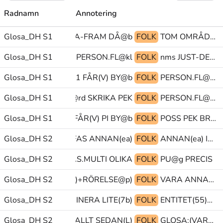
Radnamn
Annotering
Glosa_DH S1
PEK KOMMA-FRAM DÅ@b
FOLK
TOM OMRÅDE@kl BEGE-SIG-IVÄG@rd
PROVOCERA BY@b PERSON.FL@kl
Glosa_DH S1
FOLK
nms JUST-DET@ka SPRINGA(G)
Glosa_DH S1
POSS1 FÅR(V) BY@b
FOLK
PERSON.FL@kl SPRINGA(G) UT@b
Glosa_DH S1
SKRIKA@rd SKRIKA PEK
FOLK
PERSON.FL@kl TVÅ PERSON@kl
Glosa_DH S1
FÅR(V) PI BY@b
FOLK
POSS PEK BRUKA
Glosa_DH S2
PEK TRÄFFAS ANNAN(ea)
FOLK
ANNAN(ea) INTRESSE PU@g
Glosa_DH S2
INTRESSE TRÄFFAS.MULTI OLIKA
FOLK
PU@g PRECIS
GLOSA:(ENTITET(55)+RÖRELSE@p)
Glosa_DH S2
FOLK
VARA ANNAN(ea)@z SÅ-ATT-SÄGA
Glosa_DH S2
PRO1 FASCINERA LITE(7b)
FOLK
ENTITET(55)+RÖRELSE@p ELLER TROTS
Glosa_DH S2
INUTI ÖVERALLT SEDAN(L)
FOLK
GLOSA:(VARELSE(55)+RÖRELSE@p)@kl VARA TREVLIG