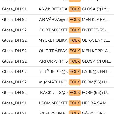
Glosa_DH S1
HÄRLIG ATMOSFÄR@b BETYDA
FOLK
GLOSA:(?) LYCKLIG VA@b
Glosa_DH S2
LITEN(J) SVÅR VÄRVA@rd
FOLK
MEN KLARA ÄNDÅ
Glosa_DH S2
KOPPLA-IHOP SPORT MYCKET
FOLK
ENTITET(55)+FÖRFLYTTA@p PEK SPECIELL
SPELA(O) TRÄFFAS.MYCKET OLIKA
Glosa_DH S2
FOLK
OLIKA LAND.PL VARA|PEK
Glosa_DH S2
RESA.MULTI ROLIG TRÄFFAS
FOLK
MEN KOPPLA-IHOP SPORT
Glosa_DH S2
HEMMA VARFÖR ATT@b
FOLK
GLOSA:(?) UNG.PL MELLAN
 DANSA ENTITET(55)+RÖRELSE@p
Glosa_DH S2
FOLK
PARK@b ENTITET(55)+RÖRELSE@p HA
Glosa_DH S2
SKA HA FOTBOLL(ml)^MATCH(G)
FOLK
FORM(55)+UTSTRÄCKNING@p FOLK FORM(55)+UTSTRÄCKNING@p
FOLK FORM(55)+UTSTRÄCKNING@p
Glosa_DH S2
FOLK
FORM(55)+UTSTRÄCKNING@p PRO1.FL SE
Glosa_DH S1
OMRÅDE@kl SOM MYCKET
FOLK
HEDRA SAMMA HA
Glosa_DH S1
ALLTID folk@& PERSON.PL
FOLK
GÅ(V) FÖRBI PAPPA