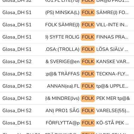
Glosa_DH S2
JA@b PRO1.FL LITE(7b)
FOLK
DÅ@b PRO1.FL KLASS
Glosa_DH S1
BÖRJA GLOSA:(PS) MINSKA(L)
FOLK
SÄMRE(J) FOLK VILL-INTE
Glosa_DH S1
MINSKA(L) FOLK SÄMRE(J)
FOLK
VILL-INTE IN@b tp@&
Glosa_DH S1
BARA(B) SYFTE ROLIG
FOLK
FINNAS PRATA(7v)@rd ROLIG
+UTSTRÄCKNING) GLOSA:(TROLLA)
Glosa_DH S1
FOLK
LÖSA SJÄLV PÅ
Glosa_DH S2
INUTI folk@& SVERIGE@en
FOLK
KANSKE VARA KALL
Glosa_DH S2
HEMMA tp@& TRÄFFAS
FOLK
TECKNA-FLYT INTRESSERAD-INTE INTE
AMHÄLLE TRÄFFAS ANNAN(ea).FL
Glosa_DH S2
FOLK
tp@& UPPLEVA HUR
Glosa_DH S2
SVERIGE@en tp@& MINDRE(Jvs)
FOLK
PEK MER tp@&
Glosa_DH S2
GLOSA:(SEDAN) PRO1 SÅG
FOLK
VARELSE(55)+RÖRELSE@p MYCKET LÄNGST-FRAM(J)
R PRO1 VARELSE(L)+FÖRFLYTTA@p
Glosa_DH S1
FOLK
KÖ-STÅ PEK PF@g