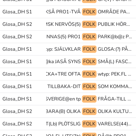
Glosa_DH S1
PRO1.FL OCKSÅ PRO1-TVÅ
FOLK
OMRÅDE PARK@b ROLIG
GLOSA:SKAKIS HEMSK NERVÖS(5)
Glosa_DH S2
FOLK
PUBLIK HÖRANDE PUBLIK
KARLS@b^HAMN MINNAS(5) PRO1
Glosa_DH S2
FOLK
PARK@b@z PEK-PLATS-DÄR TRO
Glosa_DH S1
TOLK wtyp: SJÄLVKLAR
FOLK
GLOSA:(?) PÅ FEST
Glosa_DH S1
FÖRVÅNAD@ka JASÅ SYNS
FOLK
SMÅ(L) FASCINERA OCH
Glosa_DH S1
TVÅ_TRE VECKA+TRE OFTA
FOLK
wtyp: PEK.FL döv@&
Glosa_DH S1
VILL GE(J) TILLBAKA-DIT
FOLK
SOM KOMMA-HIT(Lb) SVERIGE@en
Glosa_DH S1
KOMMA-HIT(Lb) SVERIGE@en tp@&
FOLK
FRÅGA-TILL VÄG I@b
Glosa_DH S2
PU@g BARA(B) OLIKA
FOLK
OLIKA KULTUR BARA(B)
Glosa_DH S2
PRO1 KOMMA-DIT(Lb) PLÖTSLIG
FOLK
VARELSE(44)+BEFINNA@p.FL PRO1 TITTA-PÅ