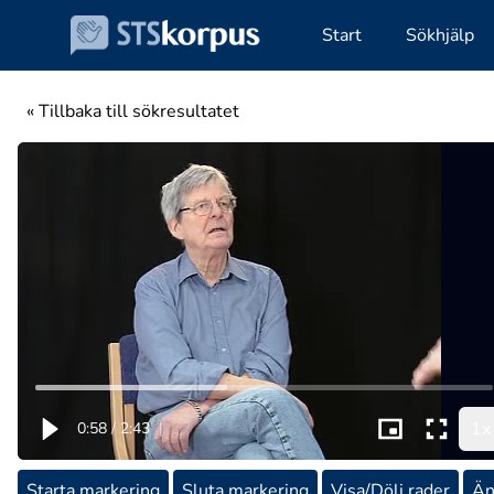
Start
Sökhjälp
« Tillbaka till sökresultatet
1x
0:58
/
2:43
|
Starta markering
Sluta markering
Visa/Dölj rader
Än