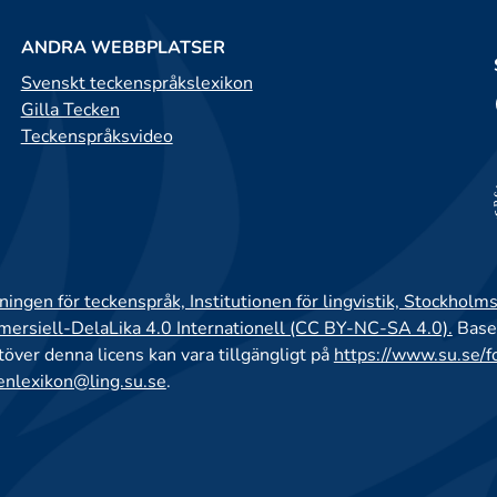
ANDRA WEBBPLATSER
Svenskt teckenspråkslexikon
Gilla Tecken
Teckenspråksvideo
ingen för teckenspråk, Institutionen för lingvistik, Stockholms
rsiell-DelaLika 4.0 Internationell (CC BY-NC-SA 4.0).
Base
utöver denna licens kan vara tillgängligt på
https://www.su.se/f
enlexikon@ling.su.se
.