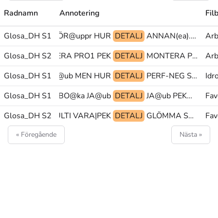
Radnamn
Annotering
Fil
ÖRKLARA VARFÖR@uppr HUR
Glosa_DH S1
DETALJ
ANNAN(ea).FL PU@g VARA
Arb
Glosa_DH S2
MONTERA PRO1 PEK
DETALJ
MONTERA PRO1 PRO1
Arb
Glosa_DH S1
JA@ub MEN HUR
DETALJ
PERF-NEG SAMTALA SKA
Idr
 SPELA-COLUMBO@ka JA@ub
Glosa_DH S1
DETALJ
JA@ub PEK@z ENKEL
Fav
Glosa_DH S2
EN SAK.MULTI VARA|PEK
DETALJ
GLÖMMA SAK PEK
Fav
« Föregående
Nästa »