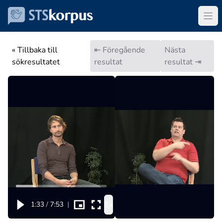
« Tillbaka till
⇤ Föregående
Nästa
sökresultatet
resultat
resultat ⇥
1x
1:33
/
7:53
|