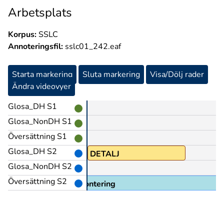
Arbetsplats
Korpus:
SSLC
Annoteringsfil:
sslc01_242.eaf
Starta markering
Sluta markering
Visa/Dölj rader
Ändra videovyer
Glosa_DH S1
Glosa_NonDH S1
Översättning S1
Glosa_DH S2
EK
DETALJ
Glosa_NonDH S2
Översättning S2
 arbetade med detaljmontering