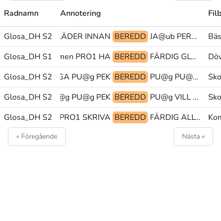
Radnamn
Annotering
Fil
Glosa_DH S2
NY REGNA^KLÄDER INNAN
BEREDD
JA@ub PERF ANVÄNDA
Bäs
Glosa_DH S1
mtyp:men PRO1 HA
BEREDD
FÄRDIG GLOSA:ÖRONPROPP PRO1
Döv
Glosa_DH S2
SÄGA PU@g PEK
BEREDD
PU@g PU@g PEK
Sko
Glosa_DH S2
PU@g PU@g PEK
BEREDD
PU@g VILL PU@g
Sko
Glosa_DH S2
ALLTID PRO1 SKRIVA
BEREDD
FÄRDIG ALLTID TIDEN-GÅR(L)
Kom
« Föregående
Nästa »