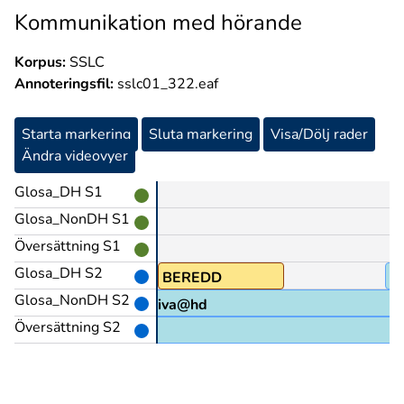
Kommunikation med hörande
Korpus:
SSLC
Annoteringsfil:
sslc01_322.eaf
Starta markering
Sluta markering
Visa/Dölj rader
Ändra videovyer
Glosa_DH S1
Glosa_NonDH S1
Översättning S1
Glosa_DH S2
BEREDD
F
Glosa_NonDH S2
skriva@hd
Översättning S2