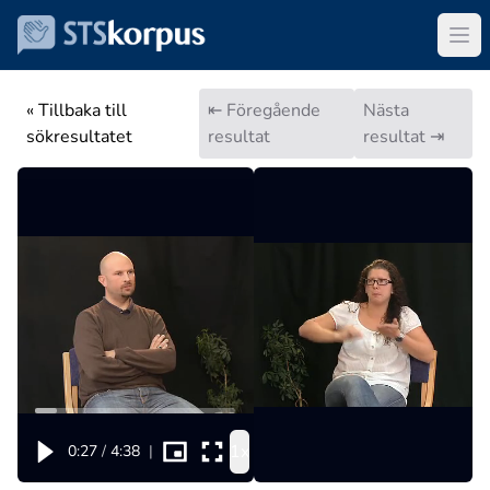
« Tillbaka till
⇤ Föregående
Nästa
sökresultatet
resultat
resultat ⇥
1x
0:27
/
4:38
|