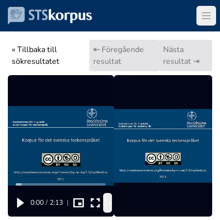
« Tillbaka till
⇤ Föregående
Nästa
sökresultatet
resultat
resultat ⇥
1x
0:00
/
2:13
|