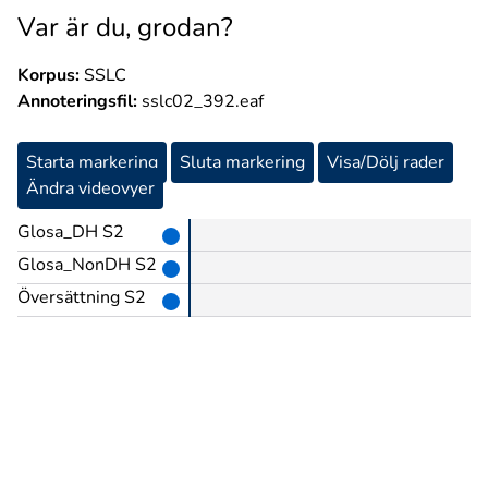
Var är du, grodan?
Korpus:
SSLC
Annoteringsfil:
sslc02_392.eaf
Starta markering
Sluta markering
Visa/Dölj rader
Ändra videovyer
Glosa_DH S2
Glosa_NonDH S2
Översättning S2