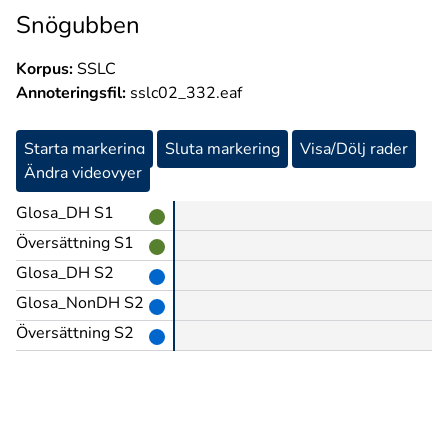
Snögubben
Korpus:
SSLC
Annoteringsfil:
sslc02_332.eaf
Starta markering
Sluta markering
Visa/Dölj rader
Ändra videovyer
Glosa_DH S1
Översättning S1
Glosa_DH S2
Glosa_NonDH S2
Översättning S2