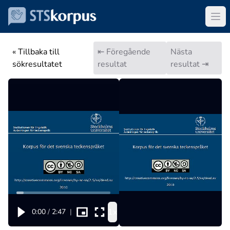
« Tillbaka till
⇤ Föregående
Nästa
sökresultatet
resultat
resultat ⇥
1x
0:00
/
2:47
|