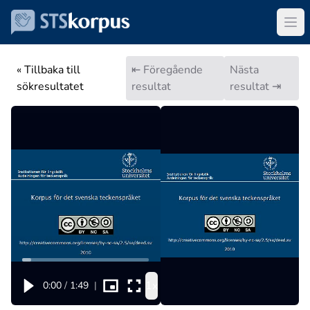
« Tillbaka till
⇤ Föregående
Nästa
sökresultatet
resultat
resultat ⇥
1x
0:00
/
1:49
|