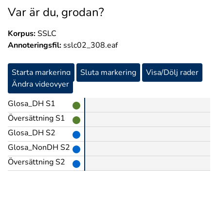
Var är du, grodan?
Korpus:
SSLC
Annoteringsfil:
sslc02_308.eaf
Starta markering
Sluta markering
Visa/Dölj rader
Ändra videovyer
Glosa_DH S1
Översättning S1
Glosa_DH S2
Glosa_NonDH S2
Översättning S2