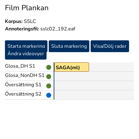
Film Plankan
Korpus:
SSLC
Annoteringsfil:
sslc02_192.eaf
Starta markering
Sluta markering
Visa/Dölj rader
Ändra videovyer
Glosa_DH S1
SAGA(ml)
Glosa_NonDH S1
Översättning S1
Översättning S2