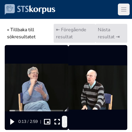
« Tillbaka till
⇤ Föregående
Nästa
sökresultatet
resultat
resultat ⇥
1x
0:13
/
2:59
|