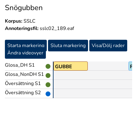
Snögubben
Korpus:
SSLC
Annoteringsfil:
sslc02_189.eaf
Starta markering
Sluta markering
Visa/Dölj rader
Ändra videovyer
Glosa_DH S1
N
GUBBE
PE
Glosa_NonDH S1
Översättning S1
Översättning S2