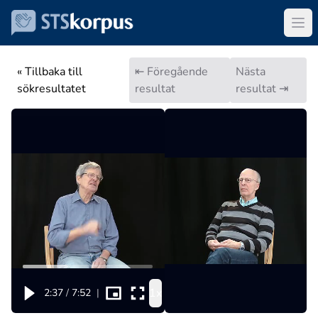
« Tillbaka till
⇤ Föregående
Nästa
sökresultatet
resultat
resultat ⇥
1x
2:37
/
7:52
|